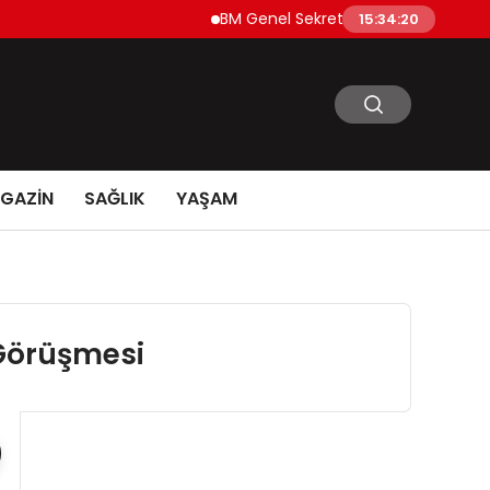
BM Genel Sekreteri Guterres’ten Çift Çağ
15:34:21
GAZİN
SAĞLIK
YAŞAM
 Görüşmesi