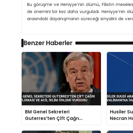
Bu görüşme ve Heniyye’nin ölümü, Filistin meselesind
de önemini bir kez daha vurguladı. Heniyye’nin öl
arasındaki dayanışmanın süreceği sinyalini de verd
Benzer Haberler
BM Genel Sekreteri
Husiler S
Guterres’ten Çift Çağrı
Necran H
Diplomasi ve Acil İklim Önlemi
Saldırısı 
Vurgusu