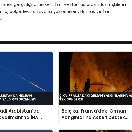
eki gerginliği artırırken, İran ve Hamas arasındaki ilişkilerin
ümü, bölgedeki tansiyonu yükseltirken, Hamas ve İran
i.
uudi Arabistan’da
Belçika, Fransa’daki Orman
avalimanı’na İHA
Yangınlarına Askeri Destek
Düzenledi
Gönderdi