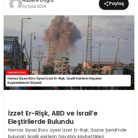
Habere Doğru
Paylaş
02 Eylül 2024
EĞİTİM
MAGAZİN
SAĞLIK
YAŞAM
İzzet Er-Rişk, ABD ve İsrail’e
Eleştirilerde Bulundu
Hamas Siyasi Büro üyesi İzzet Er-Rişk, Gazze Şeridi’nde
bulunan İsrailli esirlerin hayatını kaybettikleri