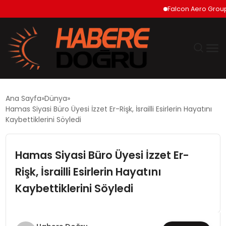
Falcon Aero Group, Ha
GÜNDEM
Ana Sayfa
Dünya
Hamas Siyasi Büro Üyesi İzzet Er-Rişk, İsrailli Esirlerin Hayatını
EKONOMİ
Kaybettiklerini Söyledi
SİYASET
Hamas Siyasi Büro Üyesi İzzet Er-
Rişk, İsrailli Esirlerin Hayatını
DÜNYA
Kaybettiklerini Söyledi
TEKNOLOJİ
SPOR