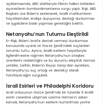
açıklamasında, ABD silahlarıyla Filistin halkını katleden
siyonistlerin bombardımanlarına vurgu yaptı. Rişk, ABD
Başkanı Joe Biden’a seslenerek, İsrailli mahkumların
hayatlarından endişe duyuyorsa, desteği durdurması
ve işgalcilere baskı yapması gerektiğini belirtti.
Netanyahu’nun Tutumu Eleştirildi
Er-Rişk, Biden’ı İsrail’e destek vermeyi durdurması
konusunda uyardı ve Gazze Şeridi’ndeki suçlardan
sorumlu tuttu. Ayrıca, İsrailli esirlerin hayatlarıyla
ilgilenilmesine rağmen Netanyahu’nun ateşkes
önerilerini reddettiğini ve bu durumu eleştirdi. Hamas
yetkilisi, tarihin, Biden’ın Beyaz Saray’dan ayrılırken,
Netanyahu’yu suç ortağı ve destekçi olarak
hatırlayacağını vurguladı.
İsrail Esirleri ve Philadelphi Koridoru
İsrail ordusunun Gazze Şeridi’nde bir tünelde 6 İsrailli
esirin cesedine ulaşması üzerine Hamas’ın askeri
kanadı, Netanyahu’nun esirlerin kurtarılması yerine