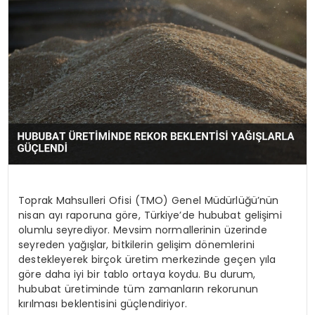
EĞİTİM
MAGAZİN
SAĞLIK
YAŞAM
Toprak Mahsulleri Ofisi (TMO) Genel Müdürlüğü’nün
nisan ayı raporuna göre, Türkiye’de hububat gelişimi
olumlu seyrediyor. Mevsim normallerinin üzerinde
seyreden yağışlar, bitkilerin gelişim dönemlerini
destekleyerek birçok üretim merkezinde geçen yıla
göre daha iyi bir tablo ortaya koydu. Bu durum,
hububat üretiminde tüm zamanların rekorunun
kırılması beklentisini güçlendiriyor.