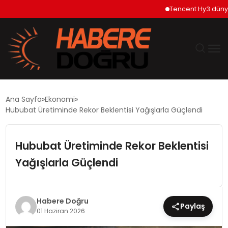
Tencent Hy3 dünya ge
GÜNDEM
Ana Sayfa
Ekonomi
Hububat Üretiminde Rekor Beklentisi Yağışlarla Güçlendi
EKONOMİ
Hububat Üretiminde Rekor Beklentisi
SİYASET
Yağışlarla Güçlendi
DÜNYA
TEKNOLOJİ
Habere Doğru
Paylaş
01 Haziran 2026
SPOR