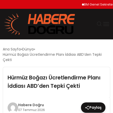
BM Genel Sekreteri Gut
GÜNDEM
Ana Sayfa
Dünya
Hürmüz Boğazı Ücretlendirme Planı İddiası ABD’den Tepki
EKONOMİ
Çekti
SİYASET
Hürmüz Boğazı Ücretlendirme Planı
İddiası ABD’den Tepki Çekti
DÜNYA
TEKNOLOJİ
Habere Doğru
Paylaş
07 Temmuz 2026
SPOR