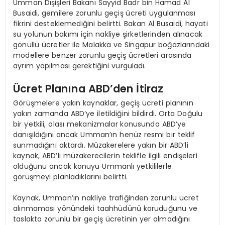
Umman Dışişleri Bakanı Sayyid Badr bin Hamad Al
Busaidi, gemilere zorunlu geçiş ücreti uygulanması
fikrini desteklemediğini belirtti. Bakan Al Busaidi, hayati
su yolunun bakımı için nakliye şirketlerinden alınacak
gönüllü ücretler ile Malakka ve Singapur boğazlarındaki
modellere benzer zorunlu geçiş ücretleri arasında
ayrım yapılması gerektiğini vurguladı.
Ücret Planına ABD’den İtiraz
Görüşmelere yakın kaynaklar, geçiş ücreti planının
yakın zamanda ABD’ye iletildiğini bildirdi. Orta Doğulu
bir yetkili, olası mekanizmalar konusunda ABD’ye
danışıldığını ancak Umman’ın henüz resmi bir teklif
sunmadığını aktardı. Müzakerelere yakın bir ABD’li
kaynak, ABD’li müzakerecilerin teklifle ilgili endişeleri
olduğunu ancak konuyu Ummanlı yetkililerle
görüşmeyi planladıklarını belirtti.
Kaynak, Umman’ın nakliye trafiğinden zorunlu ücret
alınmaması yönündeki taahhüdünü koruduğunu ve
taslakta zorunlu bir geçiş ücretinin yer almadığını