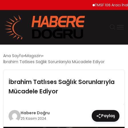
TMSF 106 Aracı İhaleyle
GÜNDEM
Ana Sayfa
Magazin
İbrahim Tatlıses Sağlık Sorunlarıyla Mücadele Ediyor
EKONOMİ
İbrahim Tatlıses Sağlık Sorunlarıyla
SİYASET
Mücadele Ediyor
DÜNYA
TEKNOLOJİ
Habere Doğru
Paylaş
25 Kasım 2024
SPOR