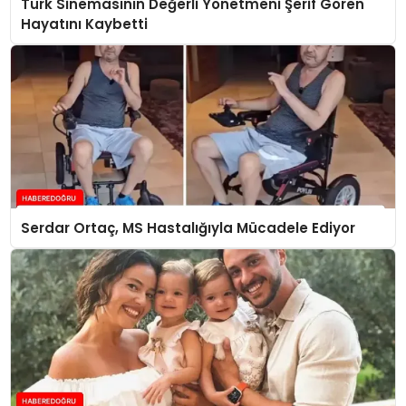
Türk Sinemasının Değerli Yönetmeni Şerif Gören
Hayatını Kaybetti
Serdar Ortaç, MS Hastalığıyla Mücadele Ediyor