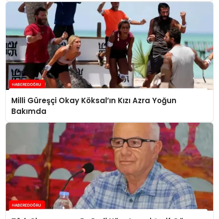
Milli Güreşçi Okay Köksal’ın Kızı Azra Yoğun
Bakımda