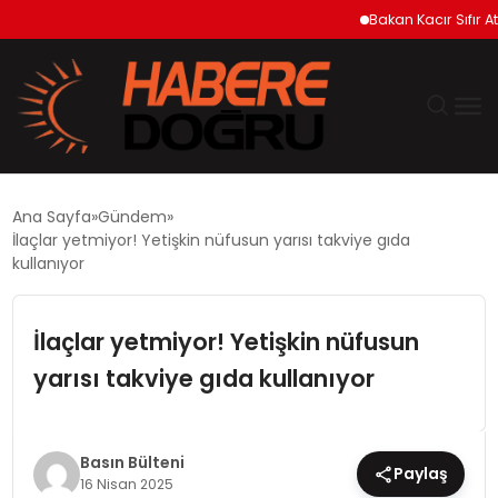
Bakan Kacır Sıfır Atık P
GÜNDEM
Ana Sayfa
Gündem
İlaçlar yetmiyor! Yetişkin nüfusun yarısı takviye gıda
EKONOMİ
kullanıyor
SİYASET
İlaçlar yetmiyor! Yetişkin nüfusun
yarısı takviye gıda kullanıyor
DÜNYA
TEKNOLOJİ
Basın Bülteni
Paylaş
16 Nisan 2025
SPOR