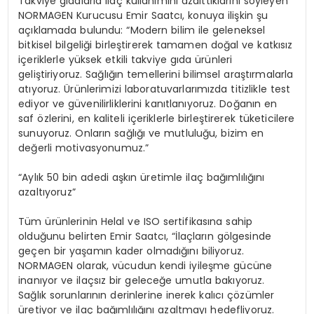
Takviye gıdalarla ilaç kullanımını azalttıklarını söyleyen
NORMAGEN Kurucusu Emir Saatcı, konuya ilişkin şu
açıklamada bulundu: “Modern bilim ile geleneksel
bitkisel bilgeliği birleştirerek tamamen doğal ve katkısız
içeriklerle yüksek etkili takviye gıda ürünleri
geliştiriyoruz. Sağlığın temellerini bilimsel araştırmalarla
atıyoruz. Ürünlerimizi laboratuvarlarımızda titizlikle test
ediyor ve güvenilirliklerini kanıtlanıyoruz. Doğanın en
saf özlerini, en kaliteli içeriklerle birleştirerek tüketicilere
sunuyoruz. Onların sağlığı ve mutluluğu, bizim en
değerli motivasyonumuz.”
“Aylık 50 bin adedi aşkın üretimle ilaç bağımlılığını
azaltıyoruz”
Tüm ürünlerinin Helal ve ISO sertifikasına sahip
olduğunu belirten Emir Saatcı, “İlaçların gölgesinde
geçen bir yaşamın kader olmadığını biliyoruz.
NORMAGEN olarak, vücudun kendi iyileşme gücüne
inanıyor ve ilaçsız bir geleceğe umutla bakıyoruz.
Sağlık sorunlarının derinlerine inerek kalıcı çözümler
üretiyor ve ilaç bağımlılığını azaltmayı hedefliyoruz.