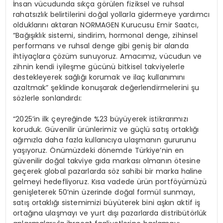
İnsan vücudunda sıkça görülen fiziksel ve ruhsal
rahatsızlık belirtilerini doğal yollarla gidermeye yardımcı
olduklarını aktaran NORMAGEN Kurucusu Emir Saatcı,
“Bağışıklık sistemi, sindirim, hormonal denge, zihinsel
performans ve ruhsal denge gibi geniş bir alanda
ihtiyaçlara çözüm sunuyoruz. Amacımız, vücudun ve
zihnin kendi iyileşme gücünü bitkisel takviyelerle
destekleyerek sağlığı korumak ve ilaç kullanımını
azaltmak” şeklinde konuşarak değerlendirmelerini şu
sözlerle sonlandırdı:
“2025’in ilk çeyreğinde %23 büyüyerek istikrarımızı
koruduk. Güvenilir ürünlerimiz ve güçlü satış ortaklığı
ağımızla daha fazla kullanıcıya ulaşmanın gururunu
yaşıyoruz. Önümüzdeki dönemde Türkiye’nin en
güvenilir doğal takviye gıda markası olmanın ötesine
geçerek global pazarlarda söz sahibi bir marka haline
gelmeyi hedefliyoruz. Kısa vadede ürün portföyümüzü
genişleterek 50’nin üzerinde doğal formül sunmayı,
satış ortaklığı sistemimizi büyüterek bini aşkın aktif iş
ortağına ulaşmayı ve yurt dışı pazarlarda distribütörlük