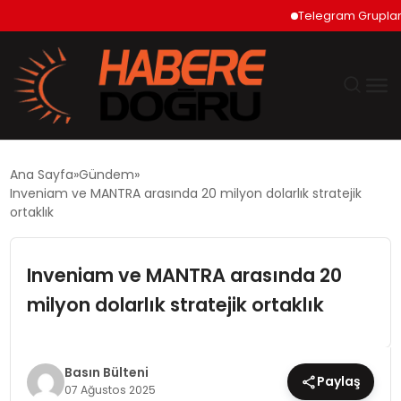
Telegram Grupları Nası
GÜNDEM
Ana Sayfa
Gündem
Inveniam ve MANTRA arasında 20 milyon dolarlık stratejik
EKONOMİ
ortaklık
SİYASET
Inveniam ve MANTRA arasında 20
milyon dolarlık stratejik ortaklık
DÜNYA
TEKNOLOJİ
Basın Bülteni
Paylaş
07 Ağustos 2025
SPOR