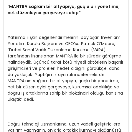
“
MANTRA sa
ğlam bir altyapıya, güçlü bir y
ö
netime,
net düzenleyici çerçeveye sahip”
Yatırıma ilişkin değerlendirmelerini paylaşan Inveniam
Yönetim Kurulu Başkanı ve CEO’su Patrick O’Meara,
“Dubai Sanal Varlık Düzenleme Kurumu (VARA)
tarafından lisanslanan MANTRA ile bir süredir görüşme
halindeydik. Üçüncü taraf kötü niyetli aktörlerin başarılı
girişimcileri ve projeleri hedef aldığını gördükçe, daha
da yaklaştık. Yaptığımız ayrıntılı incelemelerde
MANTRA’nın sağlam bir altyapıya, güçlü bir yönetime,
net bir düzenleyici çerçeveye, kurumsal odaklılığa ve
doğru iş ortaklarına sahip bir blokzinciri olduğu kanısına
ulaştık” dedi.
Doğru teknoloji uzmanlarına, uzun vadeli geliştiricilere
yatırım yapmanın, onlarla ortaklık kurmayı olağanüstü