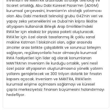
Inveniam ve MANTRA arasındaki stratejik teknoloji ve
ticaret ortaklığı, Abu Dabi Küresel Pazarı’nın (ADGM)
kurumsal çerçevesini, Inveniam’ın stratejik yatırımcısı
olan Abu Dabi merkezli teknoloji grubu G42’nin veri ve
yapay zeka yeteneklerini ve Dubai’nin kripto likidite
altyapısını kullanarak Birleşik Arap Emirlikleri’ndeki
RWA’ler için eksiksiz bir piyasa paketi oluşturacak.
RWA’ler için özel olarak tasarlanmış ilk çoklu sanal
makine Katman 1 blokzinciri olan, ağlar arasında
zincirler arası birlikte çalışabilirlik ve sorunsuz birleşim
sağlayan, regülasyonlarla hazır olmasıyla kurumsal
RWA faaliyetleri için lider ağ olarak konumlanan
MANTRA’nın Inveniam ile kurduğu ortaklık, yeni nesil
özel pazar altyapısının oluşturulmasına yönelik yatırım
yollarını genişletecek ve 300 trilyon dolarlık bir fırsatın
kapısını açacak. Inveniam ve MANTRA, RWA’lerin
kurumsal erişime açılmasını sağlamayı ve küresel
çapta merkeziyetsiz finansın büyümesini hızlandırmayı
hedefliyor.