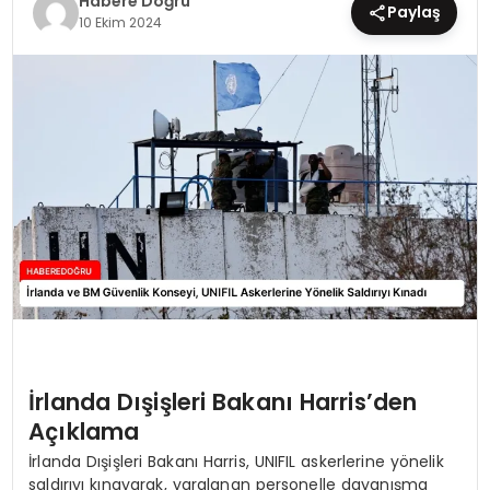
Habere Doğru
Paylaş
10 Ekim 2024
EĞİTİM
MAGAZİN
SAĞLIK
YAŞAM
İrlanda Dışişleri Bakanı Harris’den
Açıklama
İrlanda Dışişleri Bakanı Harris, UNIFIL askerlerine yönelik
saldırıyı kınayarak, yaralanan personelle dayanışma