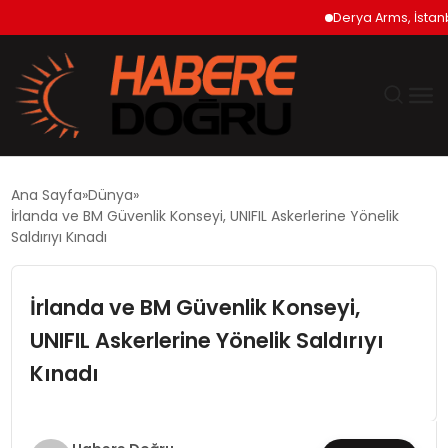
Derya Arms, İstanbul P
GÜNDEM
Ana Sayfa
Dünya
İrlanda ve BM Güvenlik Konseyi, UNIFIL Askerlerine Yönelik
EKONOMİ
Saldırıyı Kınadı
SİYASET
İrlanda ve BM Güvenlik Konseyi,
UNIFIL Askerlerine Yönelik Saldırıyı
DÜNYA
Kınadı
TEKNOLOJİ
SPOR