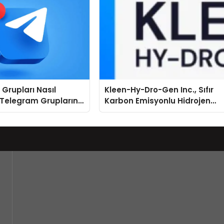
Grupları Nasıl
Kleen-Hy-Dro-Gen Inc., Sıfır
 Telegram Gruplarını
Karbon Emisyonlu Hidrojen
ere Göre Keşfedin
Isıtma Teknolojisinde ISO ve
TSSA Düzenleyici Onaylarını
Aldı