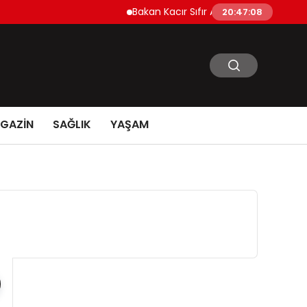
Bakan Kacır Sıfır Atık Projelerine 914 Milyon L
20:47:09
GAZİN
SAĞLIK
YAŞAM