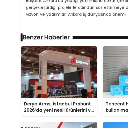
Başkent Ankara’da yaptığı yatırımlarla dikkat çeken 
gerçekleştirdiği projelerle adından söz ettirmeye
vizyon ve yatırımlar, Ankara iş dünyasında önemli b
Benzer Haberler
Derya Arms, İstanbul Prohunt
Tencent 
2026’da yeni nesil ürünlerini ve
kullanım
global marka vizyonunu
sergiledi