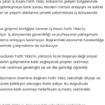
çıkan İş İnsanı Fatih Yıldız, Ankara’nın gelişen bölgelerinde
şehirleşmeye katkı sundu. Modern mimari anlayışını ve kaliteli
cari ve yaşam alanlarına yönelik yatırımlarıyla iş dünyasında
e girişimci kimliğiyle tanınan İş İnsanı Fatih Yıldız’ın,
liyor. İş dünyasında güvenilirliği ve profesyonel yaklaşımıyla
anlama anlayışını benimsiyor. Başkentteki ekonomik hareketliliğe
zerinde çalışmalarını da sürdürüyor.
düren Fatih Yıldız’ın, yalnızca ticari başarıya değil sosyal
isinin gelişmesine katkı sağlayacak projeler üretmeyi
ek verilmesi gerektiğini sık sık dile getirdiği öğrenildi.
durmanın önemine değinen Fatih Yıldız, teknolojik altyapı ve
ünde belirleyici olacağını ifade ediyor. Bu doğrultuda
recine katkı sunmayı hedefleyen iş insanı, sektördeki