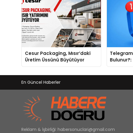
Cesur Packaging, Mısır’daki
Telegram 
Üretim Üssünü Büyütüyor
Bulunur?:
Kategoril
En Güncel Haberler
Reklam & İşbirliği:
habersonuclari@gmail.com