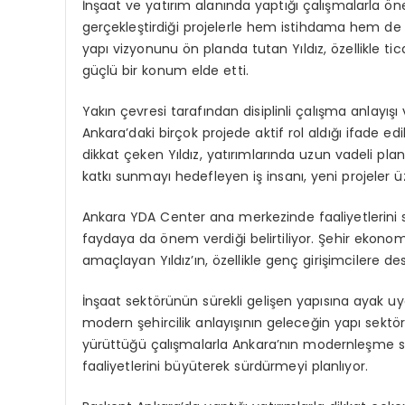
İnşaat ve yatırım alanında yaptığı çalışmalarla öne 
gerçekleştirdiği projelerle hem istihdama hem de 
yapı vizyonunu ön planda tutan Yıldız, özellikle ti
güçlü bir konum elde etti.
Yakın çevresi tarafından disiplinli çalışma anlayışı v
Ankara’daki birçok projede aktif rol aldığı ifade edi
dikkat çeken Yıldız, yatırımlarında uzun vadeli pl
katkı sunmayı hedefleyen iş insanı, yeni projeler ü
Ankara YDA Center ana merkezinde faaliyetlerini sür
faydaya da önem verdiği belirtiliyor. Şehir ekonom
amaçlayan Yıldız’ın, özellikle genç girişimcilere dest
İnşaat sektörünün sürekli gelişen yapısına ayak uy
modern şehircilik anlayışının geleceğin yapı sektör
yürüttüğü çalışmalarla Ankara’nın modernleşme sü
faaliyetlerini büyüterek sürdürmeyi planlıyor.