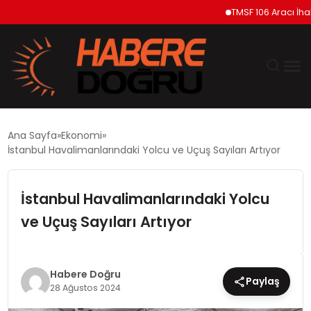
TMSF 106 Aracı İhaleyl
GÜNDEM
Ana Sayfa
Ekonomi
İstanbul Havalimanlarındaki Yolcu ve Uçuş Sayıları Artıyor
EKONOMİ
İstanbul Havalimanlarındaki Yolcu
SİYASET
ve Uçuş Sayıları Artıyor
DÜNYA
TEKNOLOJİ
Habere Doğru
Paylaş
28 Ağustos 2024
SPOR