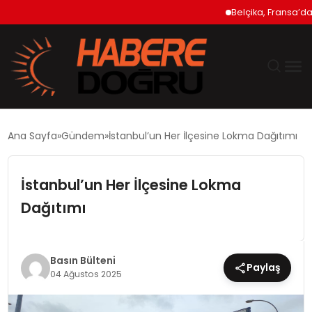
Belçika, Fransa’daki 
GÜNDEM
Ana Sayfa
Gündem
İstanbul’un Her İlçesine Lokma Dağıtımı
EKONOMİ
İstanbul’un Her İlçesine Lokma
SİYASET
Dağıtımı
DÜNYA
Basın Bülteni
Paylaş
TEKNOLOJİ
04 Ağustos 2025
SPOR