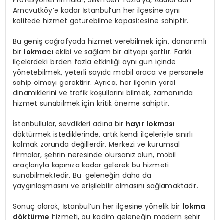
Profesyonel firmalar, Silivri’den Tuzla’ya, Adalar’dan
Arnavutköy’e kadar İstanbul’un her ilçesine aynı
kalitede hizmet götürebilme kapasitesine sahiptir.
Bu geniş coğrafyada hizmet verebilmek için, donanımlı
bir
lokmacı
ekibi ve sağlam bir altyapı şarttır. Farklı
ilçelerdeki birden fazla etkinliği aynı gün içinde
yönetebilmek, yeterli sayıda mobil araca ve personele
sahip olmayı gerektirir. Ayrıca, her ilçenin yerel
dinamiklerini ve trafik koşullarını bilmek, zamanında
hizmet sunabilmek için kritik öneme sahiptir.
İstanbullular, sevdikleri adına bir
hayır lokması
döktürmek istediklerinde, artık kendi ilçeleriyle sınırlı
kalmak zorunda değillerdir. Merkezi ve kurumsal
firmalar, şehrin neresinde olursanız olun, mobil
araçlarıyla kapınıza kadar gelerek bu hizmeti
sunabilmektedir. Bu, geleneğin daha da
yaygınlaşmasını ve erişilebilir olmasını sağlamaktadır.
Sonuç olarak, İstanbul’un her ilçesine yönelik bir
lokma
döktürme
hizmeti, bu kadim geleneğin modern şehir