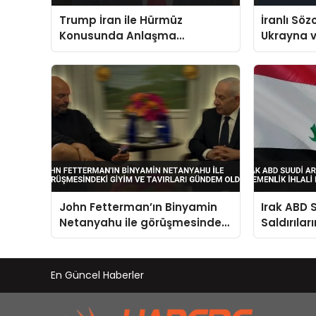
Trump İran ile Hürmüz
İranlı Söz
Konusunda Anlaşma
Ukrayna v
Sağlandığını Duyurdu
Çatışmad
John Fetterman’ın Binyamin
Irak ABD 
Netanyahu ile görüşmesindeki
Saldırılar
giyim ve tavırları gündem oldu
İhlali Dedi
En Güncel Haberler