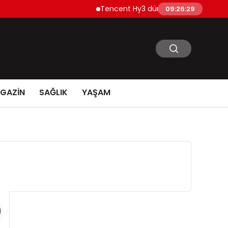
Tencent Hy3 dünya genelinde kullanıma
09:26:30
GAZİN
SAĞLIK
YAŞAM