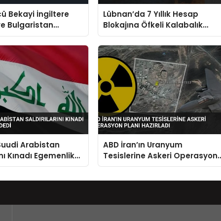
cü Bekayi İngiltere
Lübnan’da 7 Yıllık Hesap
e Bulgaristan
Blokajına Öfkeli Kalabalık
a Yer Almayacak
Bankalara Yürüdü
Suudi Arabistan
ABD İran’ın Uranyum
ını Kınadı Egemenlik
Tesislerine Askeri Operasyon
Planı Hazırladı