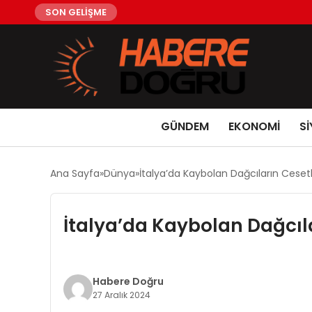
SON GELİŞME
GÜNDEM
EKONOMİ
Sİ
Ana Sayfa
Dünya
İtalya’da Kaybolan Dağcıların Ceset
İtalya’da Kaybolan Dağcıl
Habere Doğru
27 Aralık 2024