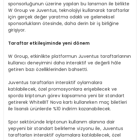
sponsorluğunun üzerine yapılan bu lansman ile birlikte
W Group ve Juventus, teknolojiyi kullanarak taraftarlar
için gerçek değer yaratma odaklı ve geleneksel
sponsorlukların ötesinde, daha derin bir iş birliğine
girişiyor.
Taraftar etkileşiminde yeni d
ö
nem
W Group, etkinlikte platformun Juventus taraftarlarının
kullanıcı deneyimini daha interaktif ve değerli hâle
getiren bazı özelliklerinden bahsetti.
Juventus taraftarları interaktif oylamalara
katılabilecek, özel promosyonlara erişebilecek ve
sporda kriptonun görev kapsamına yeni bir standart
getirerek WhiteBIT Nova kartı kullanırken maç biletleri
ile lisanslı ürünlerde %10 indirim kazanabilecek.
Spor sektöründe kriptonun kullanım alanına dair
yepyeni bir standart belirleme vizyonu ile, Juventus
taraftarları interaktif oylamalara katılabilecek, özel