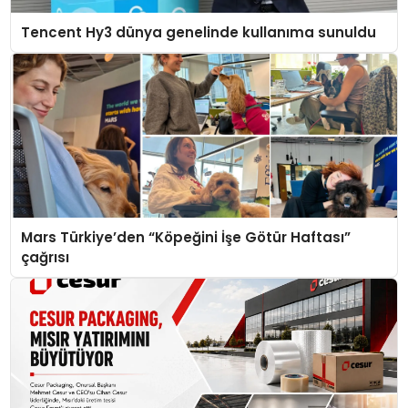
Tencent Hy3 dünya genelinde kullanıma sunuldu
Mars Türkiye’den “Köpeğini İşe Götür Haftası”
çağrısı