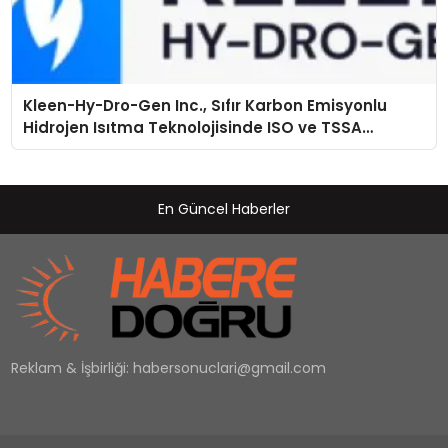
Kleen-Hy-Dro-Gen Inc., Sıfır Karbon Emisyonlu
Hidrojen Isıtma Teknolojisinde ISO ve TSSA
Düzenleyici Onaylarını Aldı
En Güncel Haberler
Reklam & İşbirliği:
habersonuclari@gmail.com