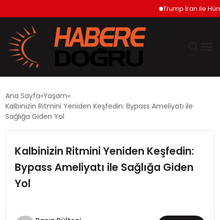
Trump İran ile Hürmüz 
GÜNDEM
Ana Sayfa
Yaşam
Kalbinizin Ritmini Yeniden Keşfedin: Bypass Ameliyatı ile
EKONOMİ
Sağlığa Giden Yol
SİYASET
Kalbinizin Ritmini Yeniden Keşfedin:
Bypass Ameliyatı ile Sağlığa Giden
DÜNYA
Yol
TEKNOLOJİ
SPOR