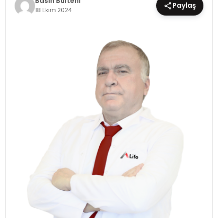
Basın Bülteni
Paylaş
18 Ekim 2024
EĞİTİM
MAGAZİN
SAĞLIK
YAŞAM