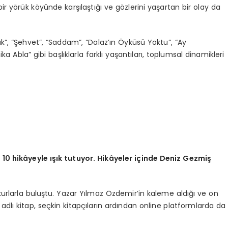
bir yörük köyünde karşılaştığı ve gözlerini yaşartan bir olay da
ak”, “Şehvet”, “Saddam”, “Dalaz’ın Öyküsü Yoktu”, “Ay
ka Abla” gibi başlıklarla farklı yaşantıları, toplumsal dinamikleri
 10 hikâyeyle ışık tutuyor.
Hikâyeler içinde Deniz Gezmiş
okurlarla buluştu. Yazar Yılmaz Özdemir’in kaleme aldığı ve on
dlı kitap, seçkin kitapçıların ardından online platformlarda da