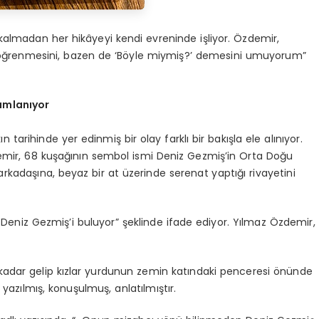
 kalmadan her hikâyeyi kendi evreninde işliyor. Özdemir,
r öğrenmesini, bazen de ‘Böyle miymiş?’ demesini umuyorum”
rumlanıyor
tarihinde yer edinmiş bir olay farklı bir bakışla ele alınıyor.
mir, 68 kuşağının sembol ismi Deniz Gezmiş’in Orta Doğu
arkadaşına, beyaz bir at üzerinde serenat yaptığı rivayetini
Deniz Gezmiş’i buluyor” şeklinde ifade ediyor. Yılmaz Özdemir,
a kadar gelip kızlar yurdunun zemin katındaki penceresi önünde
azılmış, konuşulmuş, anlatılmıştır.