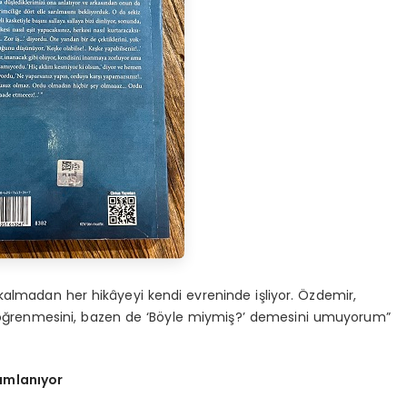
 kalmadan her hikâyeyi kendi evreninde işliyor. Özdemir,
r öğrenmesini, bazen de ‘Böyle miymiş?’ demesini umuyorum”
rumlanıyor