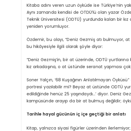
Kitaba adını veren uzun öyküde ise Türkiye’nin yakın 
Aynı zamanda kendisi de OTDÜ’lü olan yazar Özde
Teknik Üniversitesi (ODTÜ) yurdunda kalan bir kız 
yeniden yorumluyor.
Özdemir, bu olayı, “Deniz Gezmiş atı bulmuyor, at 
bu hikâyesiyle ilgili olarak şöyle diyor:
“Deniz Gezmiş’in, bir at üzerinde, ODTÜ yurtların
kız arkadaşına, o at üstünde seranat yapması çok y
Soner Yalçın, ‘68 Kuşağının Anlatılmayan Öyküsü”
portresi yazılabilir mi? Beyaz at üstünde ODTÜ yu
edildiğinde henüz 25 yaşındaydı…’ diyor. Deniz G
kampüsünde arayıp da bir at bulmuş değildir; öykü
Tarihle hayal gücünün iç içe geçtiği bir anlatı
Kitap, yalnızca siyasi figürler üzerinden ilerlemiyo