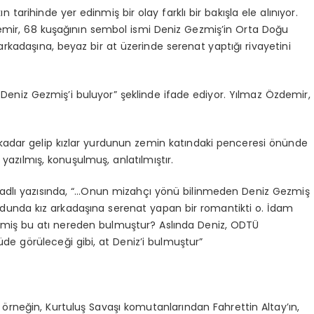
tarihinde yer edinmiş bir olay farklı bir bakışla ele alınıyor.
mir, 68 kuşağının sembol ismi Deniz Gezmiş’in Orta Doğu
arkadaşına, beyaz bir at üzerinde serenat yaptığı rivayetini
Deniz Gezmiş’i buluyor” şeklinde ifade ediyor. Yılmaz Özdemir,
a kadar gelip kızlar yurdunun zemin katındaki penceresi önünde
azılmış, konuşulmuş, anlatılmıştır.
 adlı yazısında, “…Onun mizahçı yönü bilinmeden Deniz Gezmiş
rdunda kız arkadaşına serenat yapan bir romantikti o. İdam
ezmiş bu atı nereden bulmuştur? Aslında Deniz, ODTÜ
de görüleceği gibi, at Deniz’i bulmuştur”
r; örneğin, Kurtuluş Savaşı komutanlarından Fahrettin Altay’ın,