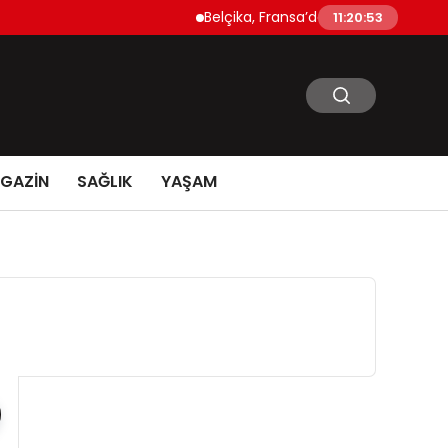
Belçika, Fransa’daki Orman Yangınlarına As
11:20:54
GAZİN
SAĞLIK
YAŞAM