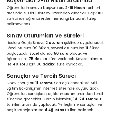
Başvurular 2-16 Nisan Arasında
Öğrencilerin sınava başvuruları,
2-16 Nisan
tarihleri
arasında e-Okul sistemi üzerinden alınacak. Başvuru
sürecinde öğrencilerden herhangi bir ücret talep
edilmeyecek.
Sınav Oturumları ve Süreleri
Liselere Geçiş Sınavı,
2 oturum
şeklinde uygulanacak.
Sözel oturum
09.30
‘da, sayısal oturum ise
11.30
‘da
başlayacak. Sözel alanda
50 soru
olacak ve
öğrencilere
75 dakika
süre verilecek. Sayısal alanda
ise
40 soru
için
80 dakika
süre ayrılacak.
Sonuçlar ve Tercih Süreci
Sınav sonuçları
11 Temmuz
‘da açıklanacak ve Milli
Eğitim Bakanlığı’nın internet sitesinde duyurulacak.
Öğrenciler, sonuçların açıklanmasının ardından tercih
sürecine girecekler. Tercih işlemleri,
14-24 Temmuz
tarihleri arasında yapılacak. Yerleştirme sonuçları ve
boş kontenjanlar ise
4 Ağustos
‘ta ilan edilecek.