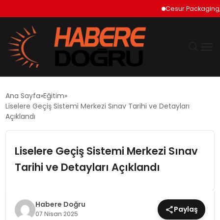
Cesur Packaging, Mısı
GÜNDEM
Ana Sayfa
Eğitim
Liselere Geçiş Sistemi Merkezi Sınav Tarihi ve Detayları
EKONOMİ
Açıklandı
SİYASET
Liselere Geçiş Sistemi Merkezi Sınav
Tarihi ve Detayları Açıklandı
DÜNYA
TEKNOLOJİ
Habere Doğru
Paylaş
07 Nisan 2025
SPOR