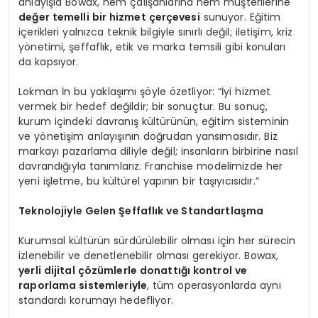
anlayışla Bowax, hem çalışanlarına hem müşterilerine
değer temelli bir hizmet çerçevesi
sunuyor. Eğitim
içerikleri yalnızca teknik bilgiyle sınırlı değil; iletişim, kriz
yönetimi, şeffaflık, etik ve marka temsili gibi konuları
da kapsıyor.
Lokman İn bu yaklaşımı şöyle özetliyor: “İyi hizmet
vermek bir hedef değildir; bir sonuçtur. Bu sonuç,
kurum içindeki davranış kültürünün, eğitim sisteminin
ve yönetişim anlayışının doğrudan yansımasıdır. Biz
markayı pazarlama diliyle değil; insanların birbirine nasıl
davrandığıyla tanımlarız. Franchise modelimizde her
yeni işletme, bu kültürel yapının bir taşıyıcısıdır.”
Teknolojiyle Gelen Şeffaflık ve Standartlaşma
Kurumsal kültürün sürdürülebilir olması için her sürecin
izlenebilir ve denetlenebilir olması gerekiyor. Bowax,
yerli dijital çözümlerle donattığı kontrol ve
raporlama sistemleriyle
, tüm operasyonlarda aynı
standardı korumayı hedefliyor.