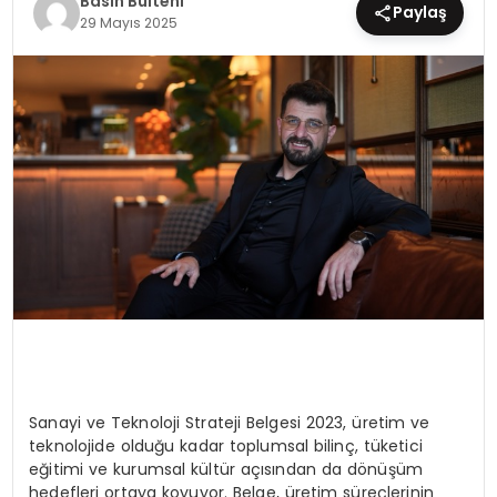
Basın Bülteni
Paylaş
29 Mayıs 2025
EĞİTİM
MAGAZİN
SAĞLIK
YAŞAM
Sanayi ve Teknoloji Strateji Belgesi 2023, üretim ve
teknolojide olduğu kadar toplumsal bilinç, tüketici
eğitimi ve kurumsal kültür açısından da dönüşüm
hedefleri ortaya koyuyor. Belge, üretim süreçlerinin