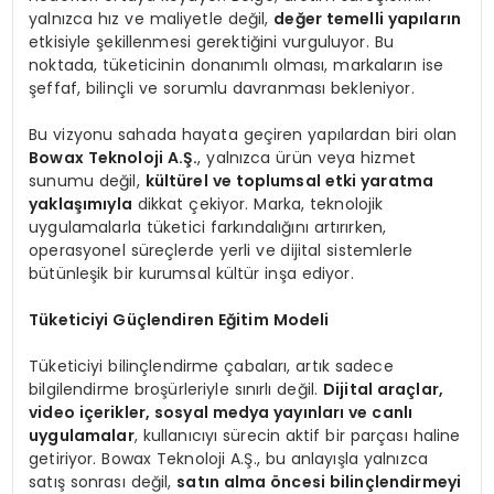
yalnızca hız ve maliyetle değil,
değer temelli yapıların
etkisiyle şekillenmesi gerektiğini vurguluyor. Bu
noktada, tüketicinin donanımlı olması, markaların ise
şeffaf, bilinçli ve sorumlu davranması bekleniyor.
Bu vizyonu sahada hayata geçiren yapılardan biri olan
Bowax Teknoloji A.Ş.
, yalnızca ürün veya hizmet
sunumu değil,
kültürel ve toplumsal etki yaratma
yaklaşımıyla
dikkat çekiyor. Marka, teknolojik
uygulamalarla tüketici farkındalığını artırırken,
operasyonel süreçlerde yerli ve dijital sistemlerle
bütünleşik bir kurumsal kültür inşa ediyor.
Tüketiciyi Güçlendiren Eğitim Modeli
Tüketiciyi bilinçlendirme çabaları, artık sadece
bilgilendirme broşürleriyle sınırlı değil.
Dijital araçlar,
video içerikler, sosyal medya yayınları ve canlı
uygulamalar
, kullanıcıyı sürecin aktif bir parçası haline
getiriyor. Bowax Teknoloji A.Ş., bu anlayışla yalnızca
satış sonrası değil,
satın alma
ö
ncesi bilinçlendirmeyi