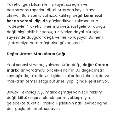
Tüketici geri bildirimleri, şikayet süreçleri ve
performans raporları dijital ortamda kayıt altına
alınıyor. Bu sistem, yalnızca kaliteyi değil;
kurumsal
hesap verebilirliğ
i de
güçlendiriyor. Lokman İn’in
ifadesiyle: “Tüketici memnuniyeti, rastgele bir duygu
değil; ölçülebilir bir sonuçtur. Veriye dayalı süreçler
sayesinde duygular değil, veriler konuşuyor. Bu hem
işletmeciye hem müşteriye güven verir.”
Değer
Ü
reten Markaların Çağı
Yeni sanayi vizyonu, yalnızca ürün değil;
değer üreten
markalar
yaratmayı önceliklendirilir. Bu değer; insan
kaynağında, tüketiciyle ilişkide, kullanılan teknolojide ve
markanın temsil ettiği bütünsel yapı içinde şekilleniyor.
Bowax Teknoloji A.Ş., markalaşmayı yalnızca reklam
değil;
kültür inşası
olarak gören yaklaşımıyla,
gelecekte tüketici-marka ilişkilerinin nasıl evrileceğine
dair güçlü bir örnek sunuyor.