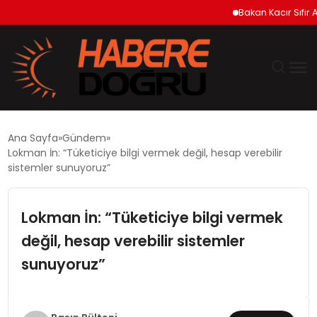
Bakan Kacır Sıfır Atık P
GÜNDEM
Ana Sayfa
Gündem
Lokman İn: “Tüketiciye bilgi vermek değil, hesap verebilir
EKONOMİ
sistemler sunuyoruz”
SİYASET
Lokman İn: “Tüketiciye bilgi vermek
değil, hesap verebilir sistemler
DÜNYA
sunuyoruz”
TEKNOLOJİ
SPOR