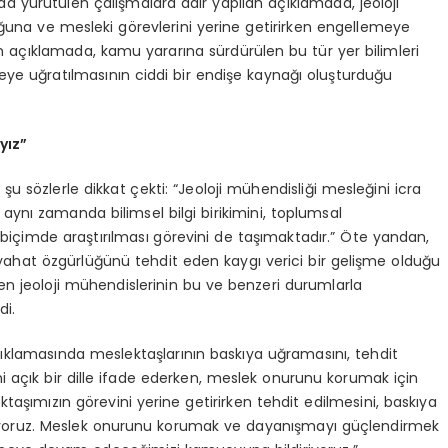
 yürütülen çalışmalara dair yapılan açıklamada, jeoloji
ğuna ve mesleki görevlerini yerine getirirken engellemeye
lan açıklamada, kamu yararına sürdürülen bu tür yer bilimleri
eye uğratılmasının ciddi bir endişe kaynağı oluşturduğu
yız”
 sözlerle dikkat çekti: “Jeoloji mühendisliği mesleğini icra
aynı zamanda bilimsel bilgi birikimini, toplumsal
 biçimde araştırılması görevini de taşımaktadır.” Öte yandan,
ahat özgürlüğünü tehdit eden kaygı verici bir gelişme olduğu
n jeoloji mühendislerinin bu ve benzeri durumlarla
di.
klamasında meslektaşlarının baskıya uğramasını, tehdit
rini açık bir dille ifade ederken, meslek onurunu korumak için
ktaşımızın görevini yerine getirirken tehdit edilmesini, baskıya
tmiyoruz. Meslek onurunu korumak ve dayanışmayı güçlendirmek