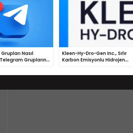
Grupları Nasıl
Kleen-Hy-Dro-Gen Inc., Sıfır
 Telegram Gruplarını
Karbon Emisyonlu Hidrojen
ere Göre Keşfedin
Isıtma Teknolojisinde ISO ve
TSSA Düzenleyici Onaylarını
Aldı