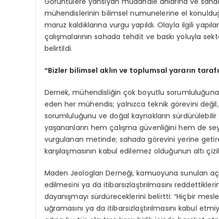
Görüntülere yansıyan müdahale anlarına ve sahada
mühendislerinin bilimsel numunelerine el konuldu
maruz kaldıklarına vurgu yapıldı. Olayla ilgili yapı
çalışmalarının sahada tehdit ve baskı yoluyla sekt
belirtildi.
“Bizler bilimsel aklın ve toplumsal yararın tarafı
Dernek, mühendisliğin çok boyutlu sorumluluğuna şu
eden her mühendis; yalnızca teknik görevini değil, 
sorumluluğunu ve doğal kaynakların sürdürülebilir
yaşananların hem çalışma güvenliğini hem de sey
vurgulanan metinde; sahada görevini yerine getire
karşılaşmasının kabul edilemez olduğunun altı çizil
Maden Jeologları Derneği, kamuoyuna sunulan açı
edilmesini ya da itibarsızlaştırılmasını reddettikle
dayanışmayı sürdüreceklerini belirtti: “Hiçbir mesle
uğramasını ya da itibarsızlaştırılmasını kabul e