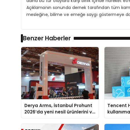
adına bu tür olaylara karşı birlik içinde hareket
Açıklamanın sonunda dernek tarafından tüm kamu
mesleğine, bilime ve emeğe saygı göstermeye da
Benzer Haberler
Derya Arms, İstanbul Prohunt
Tencent 
2026’da yeni nesil ürünlerini ve
kullanım
global marka vizyonunu
sergiledi