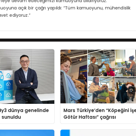
 etmeye devam edeceğimizi kamuoyuna bildiriyoruz.”
oyuna açık bir çağrı yapıldı: “Tüm kamuoyunu, mühendislik
vet ediyoruz.”
Hy3 dünya genelinde
Mars Türkiye’den “Köpeğini İş
a sunuldu
Götür Haftası” çağrısı