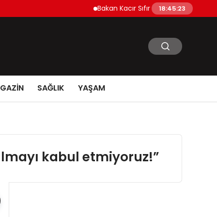
Bakan Kacır Sıfır Atık Projelerine 914 Milyon 
18:45:24
GAZİN
SAĞLIK
YAŞAM
rılmayı kabul etmiyoruz!”