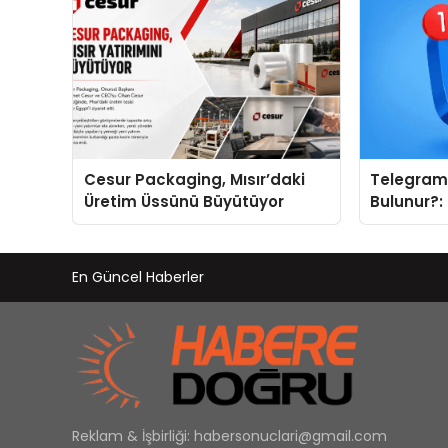
Cesur Packaging, Mısır’daki
Telegram 
Üretim Üssünü Büyütüyor
Bulunur?:
Kategoril
En Güncel Haberler
Reklam & İşbirliği:
habersonuclari@gmail.com