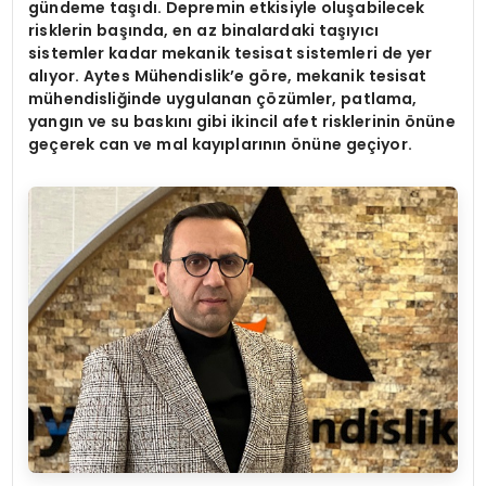
gündeme taşıdı. Depremin etkisiyle oluşabilecek
risklerin başında, en az binalardaki taşıyıcı
sistemler kadar mekanik tesisat sistemleri de yer
alıyor. Aytes Mühendislik
’
e g
ö
re, mekanik tesisat
mühendisliğinde uygulanan çözümler, patlama,
yangın ve su baskını gibi ikincil afet risklerinin
ö
nüne
geçerek can ve mal kayıplarının
ö
nüne geçiyor.