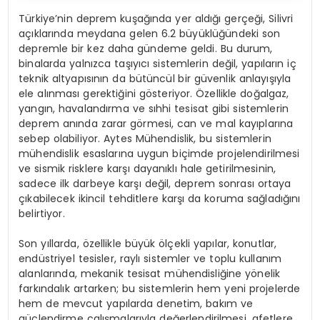
Türkiye’nin deprem kuşağında yer aldığı gerçeği, Silivri
açıklarında meydana gelen 6.2 büyüklüğündeki son
depremle bir kez daha gündeme geldi. Bu durum,
binalarda yalnızca taşıyıcı sistemlerin değil, yapıların iç
teknik altyapısının da bütüncül bir güvenlik anlayışıyla
ele alınması gerektiğini gösteriyor. Özellikle doğalgaz,
yangın, havalandırma ve sıhhi tesisat gibi sistemlerin
deprem anında zarar görmesi, can ve mal kayıplarına
sebep olabiliyor. Aytes Mühendislik, bu sistemlerin
mühendislik esaslarına uygun biçimde projelendirilmesi
ve sismik risklere karşı dayanıklı hale getirilmesinin,
sadece ilk darbeye karşı değil, deprem sonrası ortaya
çıkabilecek ikincil tehditlere karşı da koruma sağladığını
belirtiyor.
Son yıllarda, özellikle büyük ölçekli yapılar, konutlar,
endüstriyel tesisler, raylı sistemler ve toplu kullanım
alanlarında, mekanik tesisat mühendisliğine yönelik
farkındalık artarken; bu sistemlerin hem yeni projelerde
hem de mevcut yapılarda denetim, bakım ve
güçlendirme çalışmalarıyla değerlendirilmesi, afetlere