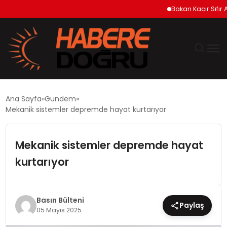
Bakan Kacır Sıfır Atık P
GÜNDEM
Ana Sayfa
Gündem
Mekanik sistemler depremde hayat kurtarıyor
EKONOMİ
Mekanik sistemler depremde hayat
SİYASET
kurtarıyor
DÜNYA
TEKNOLOJİ
Basın Bülteni
Paylaş
05 Mayıs 2025
SPOR