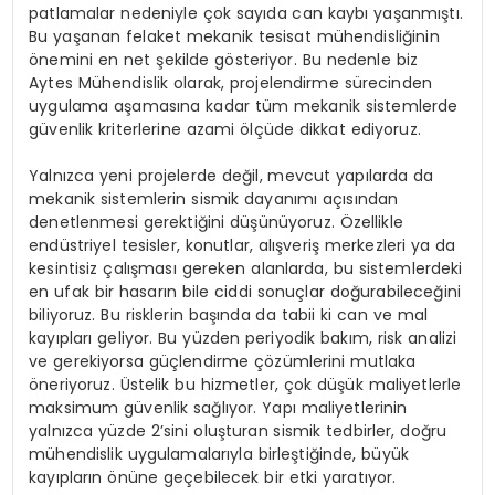
patlamalar nedeniyle çok sayıda can kaybı yaşanmıştı.
Bu yaşanan felaket mekanik tesisat mühendisliğinin
önemini en net şekilde gösteriyor. Bu nedenle biz
Aytes Mühendislik olarak, projelendirme sürecinden
uygulama aşamasına kadar tüm mekanik sistemlerde
güvenlik kriterlerine azami ölçüde dikkat ediyoruz.
Yalnızca yeni projelerde değil, mevcut yapılarda da
mekanik sistemlerin sismik dayanımı açısından
denetlenmesi gerektiğini düşünüyoruz. Özellikle
endüstriyel tesisler, konutlar, alışveriş merkezleri ya da
kesintisiz çalışması gereken alanlarda, bu sistemlerdeki
en ufak bir hasarın bile ciddi sonuçlar doğurabileceğini
biliyoruz. Bu risklerin başında da tabii ki can ve mal
kayıpları geliyor. Bu yüzden periyodik bakım, risk analizi
ve gerekiyorsa güçlendirme çözümlerini mutlaka
öneriyoruz. Üstelik bu hizmetler, çok düşük maliyetlerle
maksimum güvenlik sağlıyor. Yapı maliyetlerinin
yalnızca yüzde 2’sini oluşturan sismik tedbirler, doğru
mühendislik uygulamalarıyla birleştiğinde, büyük
kayıpların önüne geçebilecek bir etki yaratıyor.