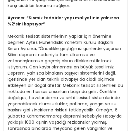
karşı ciddi bir koruma sağlıyor.
Ayrancı:
“
Sismik tedbirler yapı maliyetinin yalnızca
%2
’
sini kapsıyor”
Mekanik tesisat sistemlerinin yapılar için önemine
değinen Aytes Mühendislik Yönetim Kurulu Başkanı
Sinan Ayrancı, “Öncelikle geçtiğimiz günlerde yaşanan
Silivri depremi nedeniyle tüm ülkemize ve
vatandaşlarımıza geçmiş olsun dileklerimi iletmek
istiyorum. Can kaybı olmaması en büyük tesellimiz.
Deprem, yalnızca binaların taşıyıcı sistemlerini değil,
içerisinde yer alan teknik altyapıyı da ciddi biçimde
etkileyen bir doğal afettir. Mekanik tesisat sistemleri bu
noktada en hassas unsurların başında gelir. Özellikle
doğalgaz, havalandırma ve sıhhi tesisat sistemlerinde
yaşanabilecek olumsuzluklar; patlama, yangın ve su
baskını gibi zincirleme riskleri tetikleyebilir. Örneğin, 6
Şubat’ta Kahramanmaraş depremi sebebiyle Hatay’da
yaklaşık 1000 kişinin yaşadığı rezidanslar yıkılmış,
sonrasında binalarda meydana gelen yangınlar ve