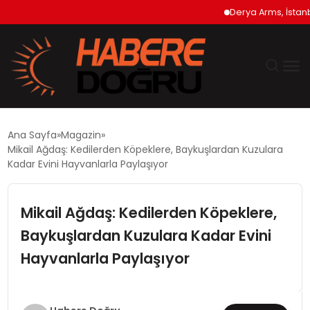
Derya Arms, İstanbul P
GÜNDEM
Ana Sayfa
Magazin
Mikail Ağdaş: Kedilerden Köpeklere, Baykuşlardan Kuzulara
EKONOMİ
Kadar Evini Hayvanlarla Paylaşıyor
SİYASET
Mikail Ağdaş: Kedilerden Köpeklere,
Baykuşlardan Kuzulara Kadar Evini
DÜNYA
Hayvanlarla Paylaşıyor
TEKNOLOJİ
SPOR