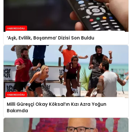
‘Aşk, Evlilik, Boşanma’ Dizisi Son Buldu
Milli Güreşçi Okay Köksal’ın Kızı Azra Yoğun
Bakımda