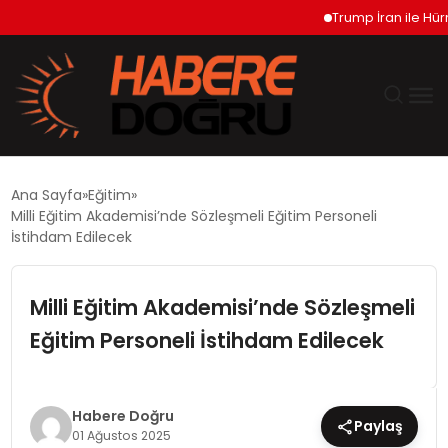
Trump İran ile Hürmü
GÜNDEM
Ana Sayfa
Eğitim
Milli Eğitim Akademisi’nde Sözleşmeli Eğitim Personeli
EKONOMİ
İstihdam Edilecek
SİYASET
Milli Eğitim Akademisi’nde Sözleşmeli
Eğitim Personeli İstihdam Edilecek
DÜNYA
TEKNOLOJİ
Habere Doğru
Paylaş
01 Ağustos 2025
SPOR