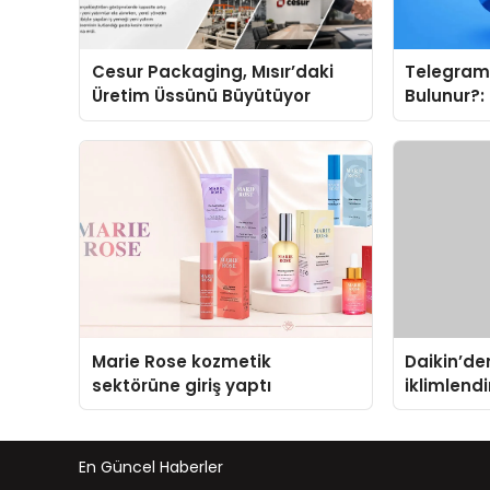
Cesur Packaging, Mısır’daki
Telegram 
Üretim Üssünü Büyütüyor
Bulunur?:
Kategoril
Marie Rose kozmetik
Daikin’den
sektörüne giriş yaptı
iklimlend
Madoka Pl
En Güncel Haberler