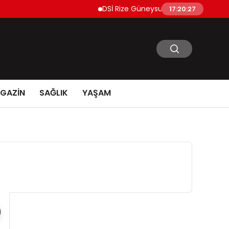
DSİ Rize Güneysu İçme Suyu Projesi İçin 
17:20:28
GAZİN
SAĞLIK
YAŞAM