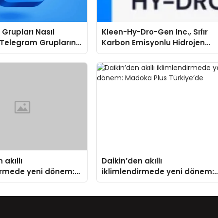
Grupları Nasıl
Kleen-Hy-Dro-Gen Inc., Sıfır
 Telegram Gruplarını
Karbon Emisyonlu Hidrojen
ere Göre Keşfedin
Isıtma Teknolojisinde ISO ve
TSSA Düzenleyici Onaylarını
Aldı
 akıllı
Daikin’den akıllı
irmede yeni dönem:
iklimlendirmede yeni dönem:
us Türkiye’de
Madoka Plus Türkiye’de