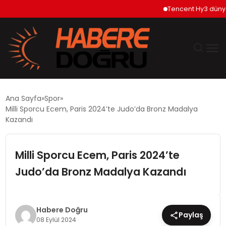
Tencent Hy3 dünya ge
GÜNDEM
Ana Sayfa
Spor
Milli Sporcu Ecem, Paris 2024’te Judo’da Bronz Madalya
EKONOMİ
Kazandı
SİYASET
Milli Sporcu Ecem, Paris 2024’te
Judo’da Bronz Madalya Kazandı
DÜNYA
TEKNOLOJİ
Habere Doğru
Paylaş
08 Eylül 2024
SPOR