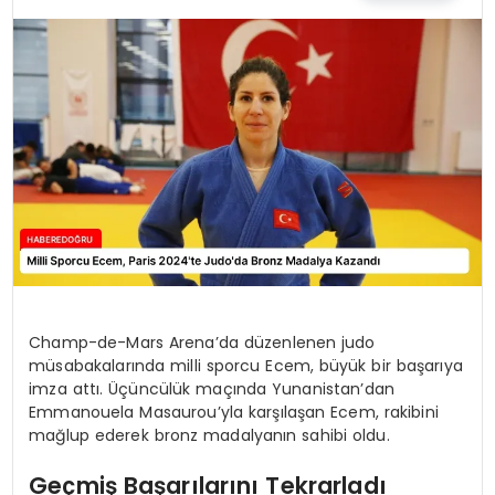
EĞİTİM
MAGAZİN
SAĞLIK
YAŞAM
Champ-de-Mars Arena’da düzenlenen judo
müsabakalarında milli sporcu Ecem, büyük bir başarıya
imza attı. Üçüncülük maçında Yunanistan’dan
Emmanouela Masaurou’yla karşılaşan Ecem, rakibini
mağlup ederek bronz madalyanın sahibi oldu.
Geçmiş Başarılarını Tekrarladı