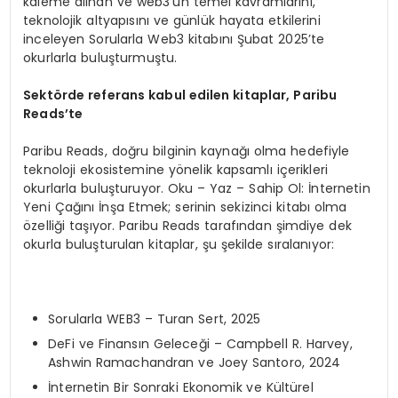
kaleme alınan ve web3’ün temel kavramlarını,
teknolojik altyapısını ve günlük hayata etkilerini
inceleyen Sorularla Web3 kitabını Şubat 2025’te
okurlarla buluşturmuştu.
Sekt
ö
rde referans kabul edilen kitaplar, Paribu
Reads
’
te
Paribu Reads, doğru bilginin kaynağı olma hedefiyle
teknoloji ekosistemine yönelik kapsamlı içerikleri
okurlarla buluşturuyor. Oku – Yaz – Sahip Ol: İnternetin
Yeni Çağını İnşa Etmek; serinin sekizinci kitabı olma
özelliği taşıyor. Paribu Reads tarafından şimdiye dek
okurla buluşturulan kitaplar, şu şekilde sıralanıyor:
Sorularla WEB3 – Turan Sert, 2025
DeFi ve Finansın Geleceği – Campbell R. Harvey,
Ashwin Ramachandran ve Joey Santoro, 2024
İnternetin Bir Sonraki Ekonomik ve Kültürel