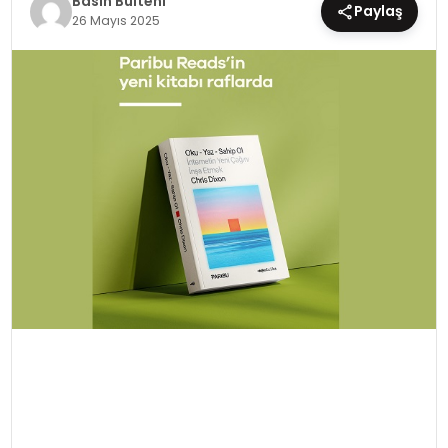
Basın Bülteni
Paylaş
26 Mayıs 2025
EĞİTİM
MAGAZİN
SAĞLIK
YAŞAM