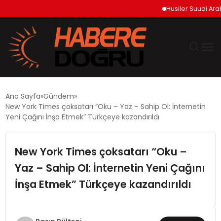
Husiler Suudi Arabist
GÜNDEM
Ana Sayfa
Gündem
New York Times çoksatarı “Oku – Yaz – Sahip Ol: İnternetin
EKONOMİ
Yeni Çağını İnşa Etmek” Türkçeye kazandırıldı
SİYASET
New York Times çoksatarı “Oku –
Yaz – Sahip Ol: İnternetin Yeni Çağını
DÜNYA
İnşa Etmek” Türkçeye kazandırıldı
TEKNOLOJİ
SPOR