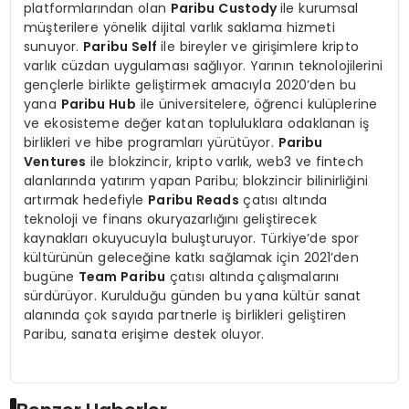
platformlarından olan
Paribu Custody
ile kurumsal
müşterilere yönelik dijital varlık saklama hizmeti
sunuyor.
Paribu Self
ile bireyler ve girişimlere kripto
varlık cüzdan uygulaması sağlıyor. Yarının teknolojilerini
gençlerle birlikte geliştirmek amacıyla 2020’den bu
yana
Paribu Hub
ile üniversitelere, öğrenci kulüplerine
ve ekosisteme değer katan topluluklara odaklanan iş
birlikleri ve hibe programları yürütüyor.
Paribu
Ventures
ile blokzincir, kripto varlık, web3 ve fintech
alanlarında yatırım yapan Paribu; blokzincir bilinirliğini
artırmak hedefiyle
Paribu Reads
çatısı altında
teknoloji ve finans okuryazarlığını geliştirecek
kaynakları okuyucuyla buluşturuyor. Türkiye’de spor
kültürünün geleceğine katkı sağlamak için 2021’den
bugüne
Team Paribu
çatısı altında çalışmalarını
sürdürüyor. Kurulduğu günden bu yana kültür sanat
alanında çok sayıda partnerle iş birlikleri geliştiren
Paribu, sanata erişime destek oluyor.