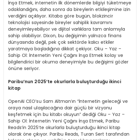
İnşa Etmek, internetin ilk dönemlerde bilgiyi tüketmeye
odaklandığını, daha sonra da bireylerin etkileşimine izin
verdiğini açıklıyor. Kitaba göre bugün, blokzincir
teknolojisi sayesinde bireyler sahiplik kavramını
deneyimleyebiliyor ve dijital varlıklara tam anlamıyla
sahip olabiliyor. Dixon, bu değişimin yalnızca finans
dünyasında değil, pek çok sektörde kalıcı etkiler
yaratmaya başladığına dikkat çekiyor. Oku – Yaz –
Sahip Ol: İnternetin Yeni Çağını İnşa Etmek kolay ve
bilgilendirici bir okuma deneyimiyle bu değişimi gözler
önüne seriyor.
Paribu
’
nun 2025
’
te okurlarla buluşturduğu ikinci
kitap
OpenAI CEO’su Sam Altman’ın “İnternetin geleceği ve
oraya nasıl ulaşılacağına dair güçlü bir vizyonu
keşfetmek için bu kitabı okuyun” dediği Oku – Yaz –
Sahip Ol: İnternetin Yeni Çağını İnşa Etmek, Paribu
Reads’in 2025’te okurlarla buluşturduğu ikinci kitap
olarak öne çıkıyor. Paribu Reads, Turan Sert tarafından