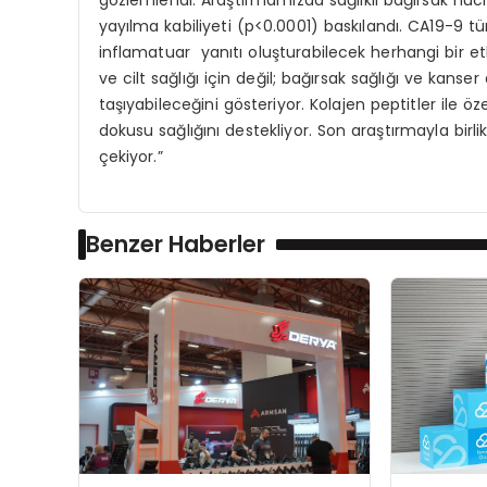
gözlemlendi. Araştırmamızda sağlıklı bağırsak hücr
yayılma kabiliyeti (p<0.0001) baskılandı. CA19-9 
inflamatuar yanıtı oluşturabilecek herhangi bir etk
ve cilt sağlığı için değil; bağırsak sağlığı ve kans
taşıyabileceğini gösteriyor. Kolajen peptitler ile öz
dokusu sağlığını destekliyor. Son araştırmayla birlik
çekiyor.”
Benzer Haberler