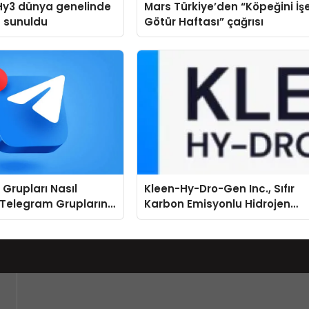
Hy3 dünya genelinde
Mars Türkiye’den “Köpeğini İş
a sunuldu
Götür Haftası” çağrısı
Grupları Nasıl
Kleen-Hy-Dro-Gen Inc., Sıfır
 Telegram Gruplarını
Karbon Emisyonlu Hidrojen
ere Göre Keşfedin
Isıtma Teknolojisinde ISO ve
TSSA Düzenleyici Onaylarını
Aldı