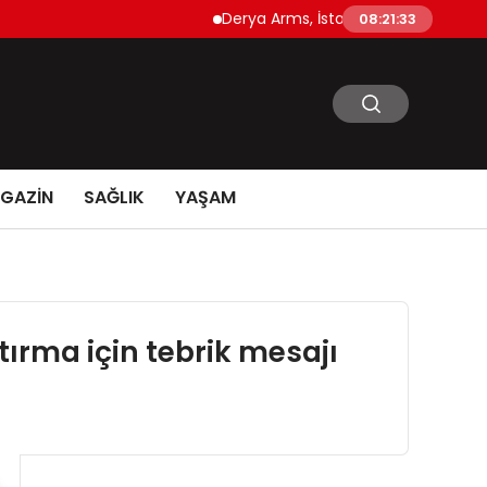
Derya Arms, İstanbul Prohunt 2026’da yeni ne
08:21:34
GAZİN
SAĞLIK
YAŞAM
tırma için tebrik mesajı