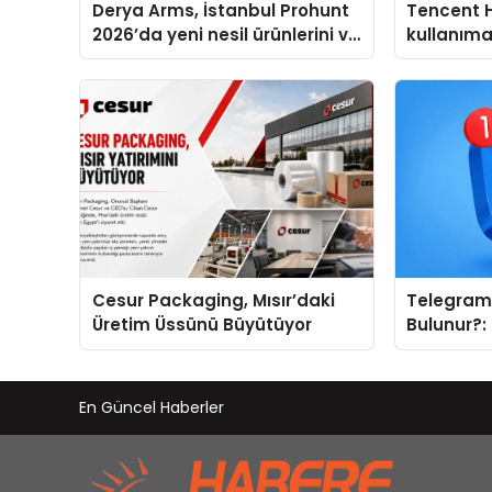
Derya Arms, İstanbul Prohunt
Tencent 
2026’da yeni nesil ürünlerini ve
kullanım
global marka vizyonunu
sergiledi
Cesur Packaging, Mısır’daki
Telegram 
Üretim Üssünü Büyütüyor
Bulunur?:
Kategoril
En Güncel Haberler