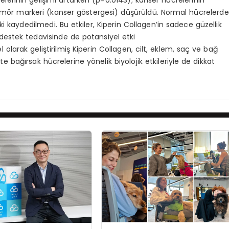
elerinin gelişimi artarken (p=0.0143); kanser hücrelerinin
tümör markeri (kanser göstergesi) düşürüldü. Normal hücrelerde
i kaydedilmedi. Bu etkiler, Kiperin Collagen’in sadece güzellik
er destek tedavisinde de potansiyel etki
el olarak geliştirilmiş Kiperin Collagen, cilt, eklem, saç ve bağ
te bağırsak hücrelerine yönelik biyolojik etkileriyle de dikkat