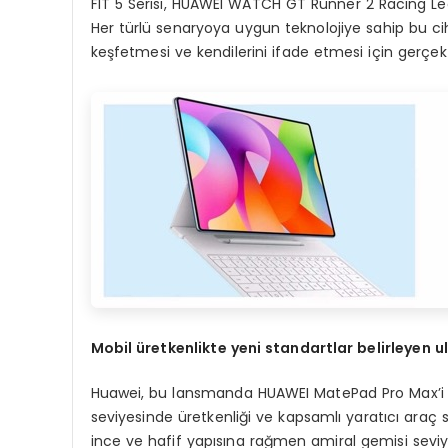
FIT 5 Serisi, HUAWEI WATCH GT Runner 2 Racing Legen
Her türlü senaryoya uygun teknolojiye sahip bu cih
keşfetmesi ve kendilerini ifade etmesi için gerçek
Mobil üretkenlikte yeni standartlar belirleyen u
Huawei, bu lansmanda HUAWEI MatePad Pro Max’i kür
seviyesinde üretkenliği ve kapsamlı yaratıcı araç
ince ve hafif yapısına rağmen amiral gemisi sevi