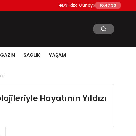
DSİ Rize Güneysu İçme Suyu Projesi İçin 
16:47:31
GAZİN
SAĞLIK
YAŞAM
or
ileriyle Hayatının Yıldızı