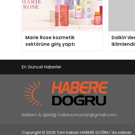
Marie Rose kozmetik
Daikin’den
sektörüne giriş yaptı
iklimlend
Madoka Pl
En Güncel Haberler
Reklam & İşbirliği:
habersonuclari@gmail.com
Copyright © 2025 Tüm hakları HABERE DOĞRU 'da saklıdır.