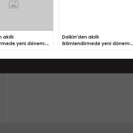
 akıllı
Daikin’den akıllı
irmede yeni dönem:
iklimlendirmede yeni dönem:
us Türkiye’de
Madoka Plus Türkiye’de