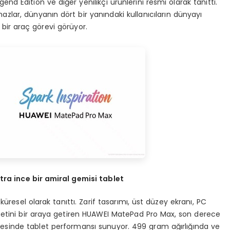
d Edition ve diğer yenilikçi ürünlerini resmi olarak tanıttı.
azlar, dünyanın dört bir yanındaki kullanıcıların dünyayı
 bir araç görevi görüyor.
ltra ince bir amiral gemisi tablet
esel olarak tanıttı. Zarif tasarımı, üst düzey ekranı, PC
 setini bir araya getiren HUAWEI MatePad Pro Max, son derece
yesinde tablet performansı sunuyor. 499 gram ağırlığında ve