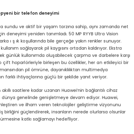
yepyeni bir telefon deneyimi
ya sundu ve aktif bir yaşam tarzına sahip, aynı zamanda net
 için deneyimi yeniden tanımladı. 50 MP RYYB Ultra Vision
arka ı ş ık koşullarında bile gerçeğe yakın renkler sunuyor.
kullanım sağlayarak pil kaygısını ortadan kaldırıyor. Ekstra
rek günlük kullanımda oluşabilecek çarpma ve darbelere karşı
ift hoparlörleriyle birleşen bu özellikler, her an etkileyici bir
ormansından pil ömrüne, dayanıklılıktan multimedya
farklı ihtiyaçlarına güçlü bir şekilde yanıt veriyor.
n akıllı saatlere kadar uzanan Huawei’nin bağlantılı cihaz
rini dünya genelinde genişletmeye devam ediyor. Huawei,
nleştiren ve ilham veren teknolojiler geliştirme vizyonunu
iş birliğini güçlendirerek, insanların nerede olurlarsa olsunlar
sürmesine katkı sağlamayı hedefliyor.