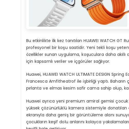
Bu etkinlikte ilk kez tanıtılan HUAWEI WATCH GT 
profesyonel bir koşu saatidir. Yeni tekli koşu yet
özellikler sunan uygulama, koşuculara daha akıllı 
için kapsamlı veriler ve içgörüler sağlıyor.
Huawei, HUAWEI WATCH ULTIMATE DESIGN Spring Edi
Francesca Amfitheatrof ile işbirliği yaptı. Baharı
pırlanta ve elmas kesim safir cama sahip olup, kadın
Huawei ayrıca yeni premium amiral gemisi çocuk sa
yüksek çözünürlüklü kamera sistemiyle donatılan c
ekranıyla daha geniş bir görüntüleme alanı sunuyor
çocukların keşif dolu anlarını kolayca yakalamala
keyifli hale getiriyor.