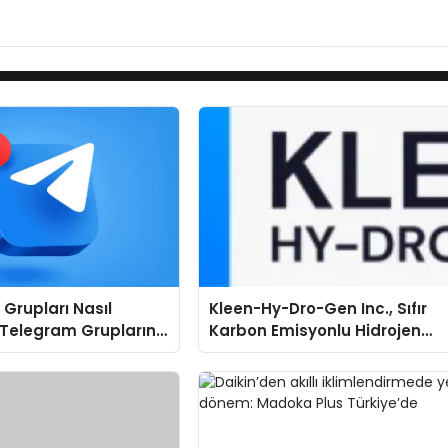
Grupları Nasıl
Kleen-Hy-Dro-Gen Inc., Sıfır
 Telegram Gruplarını
Karbon Emisyonlu Hidrojen
ere Göre Keşfedin
Isıtma Teknolojisinde ISO ve
TSSA Düzenleyici Onaylarını
Aldı