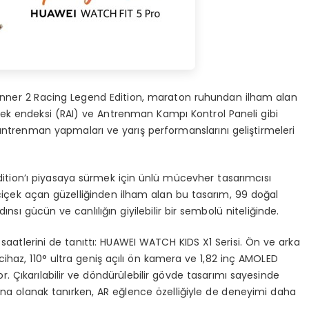
Runner 2 Racing Legend Edition, maraton ruhundan ilham alan
enek endeksi (RAI) ve Antrenman Kampı Kontrol Paneli gibi
antrenman yapmaları ve yarış performanslarını geliştirmeleri
tion’ı piyasaya sürmek için ünlü mücevher tasarımcısı
n çiçek açan güzelliğinden ilham alan bu tasarım, 99 doğal
sı gücün ve canlılığın giyilebilir bir sembolü niteliğinde.
atlerini de tanıttı: HUAWEI WATCH KIDS X1 Serisi. Ön ve arka
ihaz, 110° ultra geniş açılı ön kamera ve 1,82 inç AMOLED
. Çıkarılabilir ve döndürülebilir gövde tasarımı sayesinde
rına olanak tanırken, AR eğlence özelliğiyle de deneyimi daha