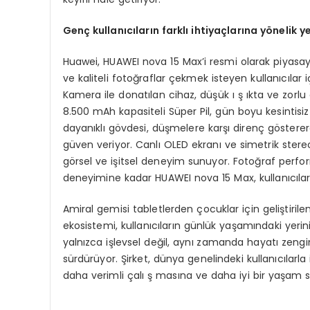
Genç kullanıcıların farklı ihtiyaçlarına yönelik 
Huawei, HUAWEI nova 15 Max’i resmi olarak piyasa
ve kaliteli fotoğraflar çekmek isteyen kullanıcılar
Kamera ile donatılan cihaz, düşük ı ş ıkta ve zorlu 
8.500 mAh kapasiteli Süper Pil, gün boyu kesintisiz 
dayanıklı gövdesi, düşmelere karşı direnç göstere
güven veriyor. Canlı OLED ekranı ve simetrik stereo ç
görsel ve işitsel deneyim sunuyor. Fotoğraf perf
deneyimine kadar HUAWEI nova 15 Max, kullanıcıların 
Amiral gemisi tabletlerden çocuklar için geliştirile
ekosistemi, kullanıcıların günlük yaşamındaki ye
yalnızca işlevsel değil, aynı zamanda hayatı zengi
sürdürüyor. Şirket, dünya genelindeki kullanıcılarla 
daha verimli çalı ş masına ve daha iyi bir yaşam 