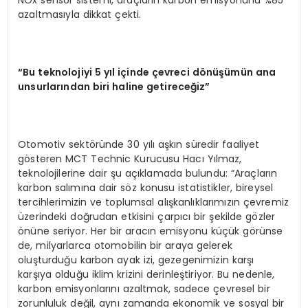
NOx sensör sistemi, araçların karbon emisyonunu %85
azaltmasıyla dikkat çekti.
“
Bu teknolojiyi 5 yıl içinde çevreci d
ö
nüşümün ana
unsurlarından biri haline getireceğ
iz
”
Otomotiv sektöründe 30 yılı aşkın süredir faaliyet
gösteren MCT Technic Kurucusu Hacı Yılmaz,
teknolojilerine dair şu açıklamada bulundu: “Araçların
karbon salımına dair söz konusu istatistikler, bireysel
tercihlerimizin ve toplumsal alışkanlıklarımızın çevremiz
üzerindeki doğrudan etkisini çarpıcı bir şekilde gözler
önüne seriyor. Her bir aracın emisyonu küçük görünse
de, milyarlarca otomobilin bir araya gelerek
oluşturduğu karbon ayak izi, gezegenimizin karşı
karşıya olduğu iklim krizini derinleştiriyor. Bu nedenle,
karbon emisyonlarını azaltmak, sadece çevresel bir
zorunluluk değil, aynı zamanda ekonomik ve sosyal bir