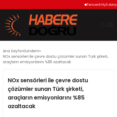
Tencent Hy3 dünya ge
GÜNDEM
Ana Sayfa
Gündem
NOx sensörleri ile çevre dostu çözümler sunan Türk şirketi,
EKONOMİ
araçların emisyonlarını %85 azaltacak
SİYASET
NOx sensörleri ile çevre dostu
çözümler sunan Türk şirketi,
DÜNYA
araçların emisyonlarını %85
TEKNOLOJİ
azaltacak
SPOR