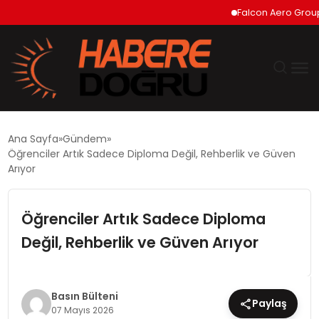
Falcon Aero Group, Hava
GÜNDEM
Ana Sayfa
Gündem
Öğrenciler Artık Sadece Diploma Değil, Rehberlik ve Güven
EKONOMİ
Arıyor
SİYASET
Öğrenciler Artık Sadece Diploma
Değil, Rehberlik ve Güven Arıyor
DÜNYA
TEKNOLOJİ
Basın Bülteni
Paylaş
07 Mayıs 2026
SPOR