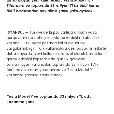
tamamlayan yeni kullanıcılar, Tesla Model Y, 1
Ethereum ve toplamda 33 milyon TL
’
lik
ö
dül iç
eren
ö
dül havuzundan pay alma şansı yakalayacak.
İSTANBUL —
Türkiye’de kripto varlıklara ilişkin yasal
çerçevenin de netleşmesiyle pazardaki rekabet hız
kazandı. OKX, yerel pazarda kalıcı olduğunu
vurgulamak için Türk kullanıcılara özel büyük bir etkinlik
daha duyurdu. Yeni kullanıcılara özel olarak başlatılan
görev etkinliği kapsamında günlük görevleri
tamamlayan kullanıcılar, toplamda 33 milyon TL’lik
ödül havuzundan yararlanma ve Tesla Model Y
kazanma şansına sahip olacak.
Tesla Model Y ve toplamda 33 milyon TL
ö
dül
kazanma şansı