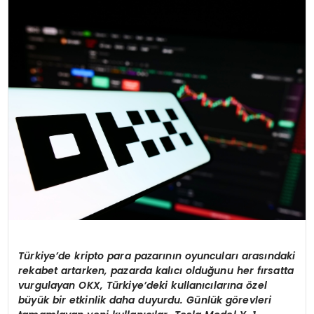
EĞİTİM
MAGAZİN
SAĞLIK
YAŞAM
Türkiye’de kripto para pazarının oyuncuları arasındaki
rekabet artarken, pazarda kalıcı olduğunu her fırsatta
vurgulayan OKX, Türkiye’deki kullanıcılarına
ö
zel
büyük bir etkinlik daha duyurdu. Günlük g
ö
revleri