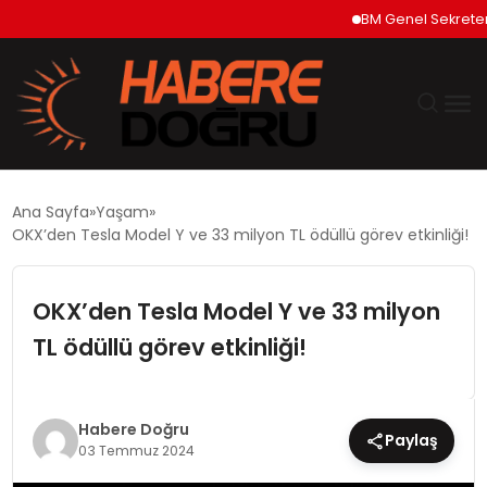
BM Genel Sekreteri Gute
GÜNDEM
Ana Sayfa
Yaşam
OKX’den Tesla Model Y ve 33 milyon TL ödüllü görev etkinliği!
EKONOMİ
OKX’den Tesla Model Y ve 33 milyon
SİYASET
TL ödüllü görev etkinliği!
DÜNYA
TEKNOLOJİ
Habere Doğru
Paylaş
03 Temmuz 2024
SPOR