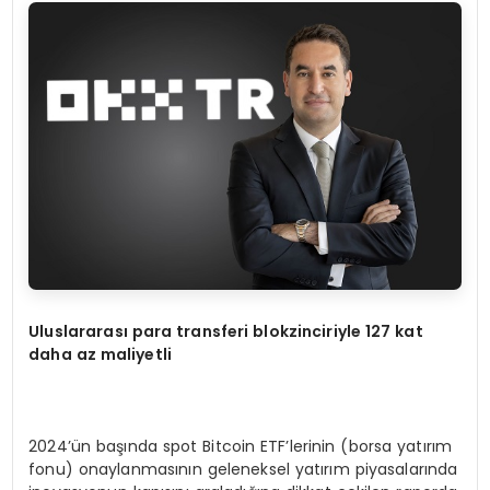
Uluslararası para transferi blokzinciriyle 127 kat
daha az maliyetli
2024’ün başında spot Bitcoin ETF’lerinin (borsa yatırım
fonu) onaylanmasının geleneksel yatırım piyasalarında