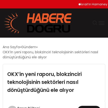
İsrail’in Hamaney İddia
GÜNDEM
Ana Sayfa
Gündem
OKX’in yeni raporu, blokzinciri teknolojisinin sektörleri nasıl
EKONOMİ
dönüştürdüğünü ele alıyor
SİYASET
OKX’in yeni raporu, blokzinciri
teknolojisinin sektörleri nasıl
DÜNYA
dönüştürdüğünü ele alıyor
TEKNOLOJİ
SPOR