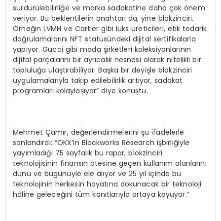
sürdürülebilirliğe ve marka sadakatine daha çok önem
veriyor. Bu beklentilerin anahtarı da, yine blokzinciri.
Örneğin LVMH ve Cartier gibi lüks üreticileri, etik tedarik
doğrulamalarını NFT statüsündeki dijital sertifikalarla
yapıyor. Gucci gibi moda şirketleri koleksiyonlarının
dijital parçalarını bir ayrıcalık nesnesi olarak nitelikli bir
topluluğa ulaştırabiliyor. Başka bir deyişle blokzinciri
uygulamalarıyla takip edilebilirlik artıyor, sadakat
programları kolaylaşıyor” diye konuştu.
Mehmet Çamır, değerlendirmelerini şu ifadelerle
sonlandırdı: “OKX’in Blockworks Research işbirliğiyle
yayımladığı 75 sayfalık bu rapor, blokzinciri
teknolojisinin finansın ötesine geçen kullanım alanlarını
dünü ve bugünüyle ele alıyor ve 25 yıl içinde bu
teknolojinin herkesin hayatına dokunacak bir teknoloji
hâline geleceğini tüm kanıtlarıyla ortaya koyuyor.”