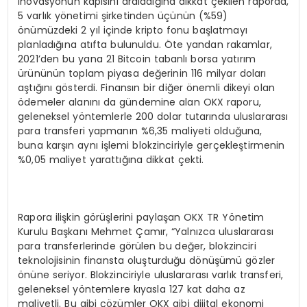
inovasyonun kapısını araladığına dikkat çekilen raporda,
5 varlık yönetimi şirketinden üçünün (%59)
önümüzdeki 2 yıl içinde kripto fonu başlatmayı
planladığına atıfta bulunuldu. Öte yandan rakamlar,
2021’den bu yana 21 Bitcoin tabanlı borsa yatırım
ürününün toplam piyasa değerinin 116 milyar doları
aştığını gösterdi. Finansın bir diğer önemli dikeyi olan
ödemeler alanını da gündemine alan OKX raporu,
geleneksel yöntemlerle 200 dolar tutarında uluslararası
para transferi yapmanın %6,35 maliyeti olduğuna,
buna karşın aynı işlemi blokzinciriyle gerçekleştirmenin
%0,05 maliyet yarattığına dikkat çekti.
Rapora ilişkin görüşlerini paylaşan OKX TR Yönetim
Kurulu Başkanı Mehmet Çamır, “Yalnızca uluslararası
para transferlerinde görülen bu değer, blokzinciri
teknolojisinin finansta oluşturduğu dönüşümü gözler
önüne seriyor. Blokzinciriyle uluslararası varlık transferi,
geleneksel yöntemlere kıyasla 127 kat daha az
maliyetli. Bu gibi çözümler OKX gibi dijital ekonomi