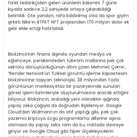
farklı tedarikçiden gelen ürünlerin kökenini 7 güne
kıyasla sadece 2,2 saniyede ortaya çıkarabildiği
belirtildi. Öte yandan, rafa kaldırılmış olsa da spor giyim
şirketi Nike’ın RTFKT NFT projesinden 170 milyon dolar ek
gelir elde ettiği hatırlatıldı.
Blokzincirinin finans dışında oyundan medya ve
eğlenceye, perakendeden tüketim mallarına pek çok
sektörü dönüştürdüğünün altını çizen Mehmet Çamır,
“Render Network’ün fiziksel görüntü işleme kapasitesini
blokzincirine taşıyan teknolojisi, 38 milyondan fazla
görüntünün merkeziyetsiz bir pazaryerinde sunulan
görsel işlem birimleriyle oluşturulmasına aracılık ettiğini
biliyoruz. Blokzinciri, araladığı yeni olanaklar ışığında
yapay zeka çağıyla da doğrudan ilişkileniyor. Google
Cloud’dan Widmann’ın da atıf yaptığı gibi, pek çok
yazılımcı kriptoya özgü programlama dillerine aşina
olamasa da yapay zeka tam da bu noktada devreye
giriyor ve Google Cloud gibi hiper ölçekleyicilerin