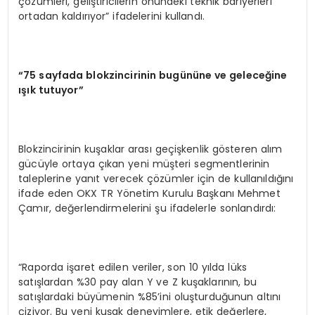
çözümleri, geliştiricilerin önündeki teknik bariyerleri
ortadan kaldırıyor” ifadelerini kullandı.
“
75 sayfada blokzincirinin bugününe ve geleceğ
ine
ışık tutuyor”
Blokzincirinin kuşaklar arası geçişkenlik gösteren alım
gücüyle ortaya çıkan yeni müşteri segmentlerinin
taleplerine yanıt verecek çözümler için de kullanıldığını
ifade eden OKX TR Yönetim Kurulu Başkanı Mehmet
Çamır, değerlendirmelerini şu ifadelerle sonlandırdı:
“Raporda işaret edilen veriler, son 10 yılda lüks
satışlardan %30 pay alan Y ve Z kuşaklarının, bu
satışlardaki büyümenin %85’ini oluşturduğunun altını
çiziyor. Bu yeni kuşak deneyimlere, etik değerlere,