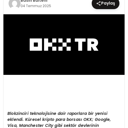
Basın Bülteni
Paylaş
04 Temmuz 2025
EĞİTİM
MAGAZİN
SAĞLIK
YAŞAM
Blokzinciri teknolojisine dair raporlara bir yenisi
eklendi. Küresel kripto para borsası OKX; Google,
Visa, Manchester City gibi sekt
ö
r devlerinin