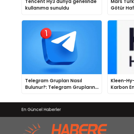
Tencent Hy3 dünya genelinde
Mars Türk
kullanıma sunuldu
Götür Haf
Telegram Grupları Nasıl
Kleen-Hy-
Bulunur?: Telegram Gruplarını
Karbon Em
Kategorilere Göre Keşfedin
Isıtma Te
TSSA Düze
Aldı
En Güncel Haberler