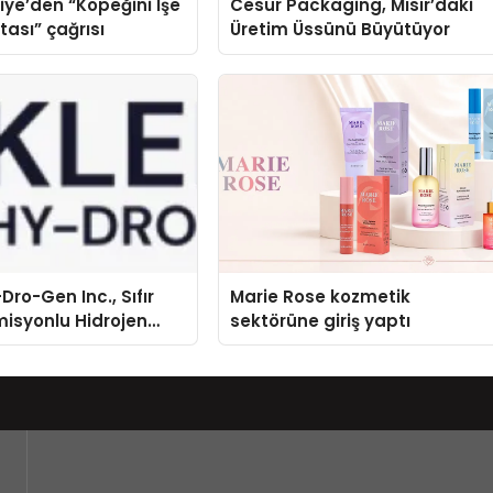
iye’den “Köpeğini İşe
Cesur Packaging, Mısır’daki
tası” çağrısı
Üretim Üssünü Büyütüyor
Dro-Gen Inc., Sıfır
Marie Rose kozmetik
isyonlu Hidrojen
sektörüne giriş yaptı
knolojisinde ISO ve
nleyici Onaylarını