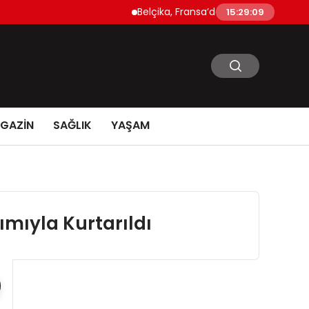
Belçika, Fransa’daki Orman Yangınlarına 
15:29:10
GAZİN
SAĞLIK
YAŞAM
mıyla Kurtarıldı