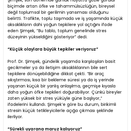
Şimşek, son dönemde günlük hayatta gözle görülür
biçimde artan öfke ve tahammülsüzlüğün, bireysel
değil toplumsal bir gerilimin yansıması olduğunu
belirtti. Trafikte, toplu taşımada ve iş yaşamında küçük
aksaklıkların dahi yoğun tepkilere yol açtığını ifade
eden Şimşek, “Bu tablo, toplum genelinde stres
düzeyinin yükseldiğini gösteriyor” dedi.
“Küçük olaylara büyük tepkiler veriyoruz”
Prof. Dr. Şimşek, gündelik yaşamda karşılaşılan basit
gecikmeler ya da iletişim aksaklıklarının bile sert
tepkilere dönüşebildiğine dikkat çekti. “Bir araç
sıkıştırması, kısa bir bekleme süresi ya da iş yerinde
yaşanan küçük bir yanlış anlaşılma, geçmişe kıyasla
daha yoğun öfke tepkileri doğurabiliyor. Çünkü bireyler
zaten yüksek bir stres yüküyle güne başlıyor,”
ifadelerini kullandı. Şimşek’e göre bu durum, birikimli
stresin küçük tetikleyicilerle açığa çıkması şeklinde
ilerliyor.
“Sürekli uyarana maruz kalıyoruz”