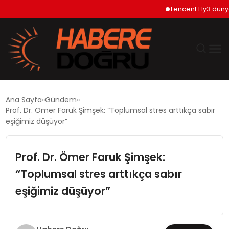
Tencent Hy3 dünya ge
GÜNDEM
Ana Sayfa
Gündem
Prof. Dr. Ömer Faruk Şimşek: “Toplumsal stres arttıkça sabır
EKONOMİ
eşiğimiz düşüyor”
SİYASET
Prof. Dr. Ömer Faruk Şimşek:
“Toplumsal stres arttıkça sabır
DÜNYA
eşiğimiz düşüyor”
TEKNOLOJİ
SPOR