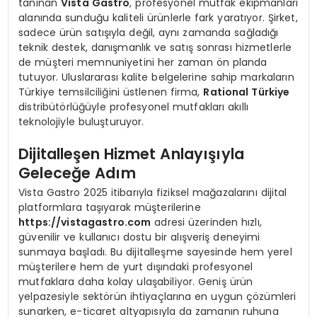
tanınan
Vista Gastro
, profesyonel mutfak ekipmanları
alanında sunduğu kaliteli ürünlerle fark yaratıyor. Şirket,
sadece ürün satışıyla değil, aynı zamanda sağladığı
teknik destek, danışmanlık ve satış sonrası hizmetlerle
de müşteri memnuniyetini her zaman ön planda
tutuyor. Uluslararası kalite belgelerine sahip markaların
Türkiye temsilciliğini üstlenen firma,
Rational Türkiye
distribütörlüğüyle profesyonel mutfakları akıllı
teknolojiyle buluşturuyor.
Dijitalleşen Hizmet Anlayışıyla
Geleceğe Adım
Vista Gastro 2025 itibarıyla fiziksel mağazalarını dijital
platformlara taşıyarak müşterilerine
https://vistagastro.com
adresi üzerinden hızlı,
güvenilir ve kullanıcı dostu bir alışveriş deneyimi
sunmaya başladı. Bu dijitalleşme sayesinde hem yerel
müşterilere hem de yurt dışındaki profesyonel
mutfaklara daha kolay ulaşabiliyor. Geniş ürün
yelpazesiyle sektörün ihtiyaçlarına en uygun çözümleri
sunarken, e-ticaret altyapısıyla da zamanın ruhuna