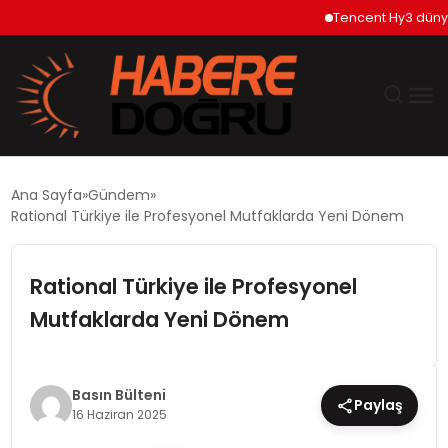
Tencent Hy3 dünya ge
GÜNDEM
Ana Sayfa
Gündem
Rational Türkiye ile Profesyonel Mutfaklarda Yeni Dönem
EKONOMİ
Rational Türkiye ile Profesyonel
SİYASET
Mutfaklarda Yeni Dönem
DÜNYA
TEKNOLOJİ
Basın Bülteni
Paylaş
16 Haziran 2025
SPOR