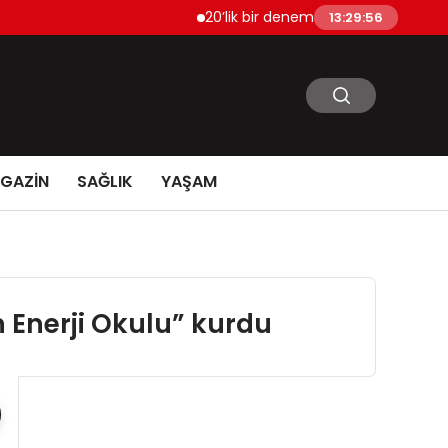
20’lik bir deneme olsun istersen bize bir i
13:29:57
GAZİN
SAĞLIK
YAŞAM
n Enerji Okulu” kurdu