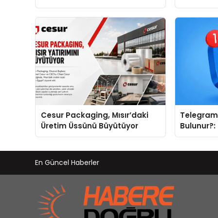
olursa her hafta olacak
Cesur Packaging, Mısır’daki
Telegram 
Üretim Üssünü Büyütüyor
Bulunur?:
Kategoril
En Güncel Haberler