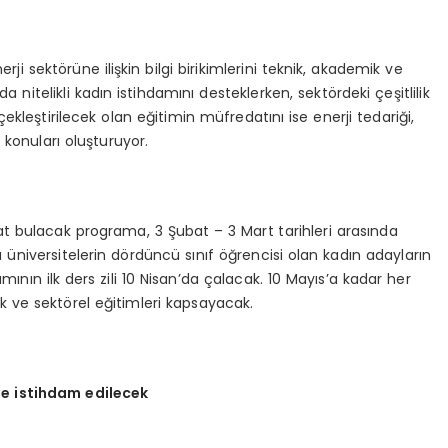
rji sektörüne ilişkin bilgi birikimlerini teknik, akademik ve
a nitelikli kadın istihdamını desteklerken, sektördeki çeşitlilik
çekleştirilecek olan eğitimin müfredatını ise enerji tedariği,
rs konuları oluşturuyor.
ayat bulacak programa, 3 Şubat – 3 Mart tarihleri arasında
üniversitelerin dördüncü sınıf öğrencisi olan kadın adayların
mının ilk ders zili 10 Nisan’da çalacak. 10 Mayıs’a kadar her
k ve sektörel eğitimleri kapsayacak.
te istihdam edilecek