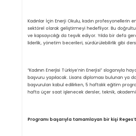
Kadınlar İçin Enerji Okulu, kadın profesyonellerin ene
sektörel olarak geliştirmeyi hedefliyor. Bu doğrultud
ve kapsayıcılığı da teşvik ediyor. Yılda bir defa ger
liderlik, yönetim becerileri, sürdürülebilirlik gibi de
“Kadının Enerjisi Türkiye’nin Enerjisi” sloganıyla h
başvuru yapılacak. Lisans diploması bulunan ya da 
başvuruları kabul edilirken, 5 haftalık eğitim progra
hafta üçer saat işlenecek dersler, teknik, akademi
Programı başarıyla tamamlayan bir kiş
i Reges
’