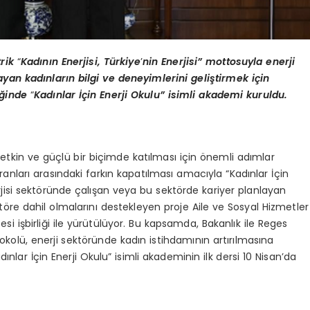
trik
“
Kadının Enerjisi, Türkiye
’
nin Enerjisi” mottosuyla enerji
yan kadınların bilgi ve deneyimlerini geliştirmek için
liğinde
“
Kadınlar İçin Enerji Okulu” isimli akademi kuruldu.
tkin ve güçlü bir biçimde katılması için önemli adımlar
ranları arasındaki farkın kapatılması amacıyla “Kadınlar İçin
nerjisi sektöründe çalışan veya bu sektörde kariyer planlayan
ktöre dahil olmalarını destekleyen proje Aile ve Sosyal Hizmetler
tesi işbirliği ile yürütülüyor. Bu kapsamda, Bakanlık ile Reges
tokolü, enerji sektöründe kadın istihdamının artırılmasına
nlar İçin Enerji Okulu” isimli akademinin ilk dersi 10 Nisan’da