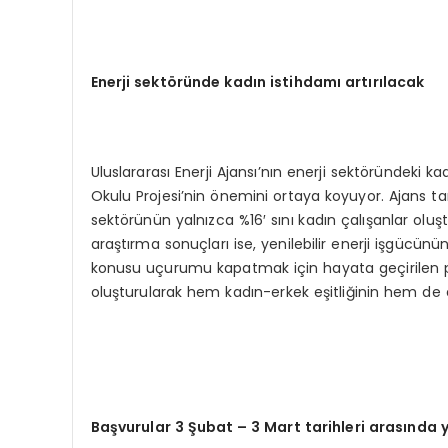
Enerji sekt
ö
ründe kadın istihdamı artırılacak
Uluslararası Enerji Ajansı’nın enerji sektöründeki kadı
Okulu Projesi’nin önemini ortaya koyuyor. Ajans ta
sektörünün yalnızca %16′ sını kadın çalışanlar oluşt
araştırma sonuçları ise, yenilebilir enerji işgücün
konusu uçurumu kapatmak için hayata geçirilen proj
oluşturularak hem kadın-erkek eşitliğinin hem de en
Başvurular 3 Şubat – 3 Mart tarihleri arasında 