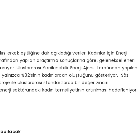
n-erkek eşitliğine dair açıkladığı veriler, Kadınlar için Enerji
rafından yapılan araştırma sonuçlarına göre, geleneksel enerji
uruyor. Uluslararası Yenilenebilir Enerji Ajansı tarafından yapılan
ün yalnızca %32’sinin kadınlardan oluştuğunu gösteriyor. Söz
e ile uluslararası standartlarda bir değer zinciri
erji sektöründeki kadın temsiliyetinin artırılması hedefleniyor.
yapılacak