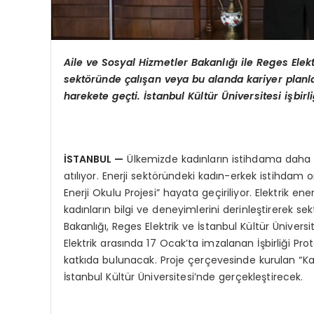
Aile ve Sosyal Hizmetler Bakanlığı
ile Reges Elek
sekt
ö
ründe çalışan veya bu alanda kariyer planla
harekete geç
ti.
İstanbul Kültür
Ü
niversitesi işbir
İSTANBUL
—
Ülkemizde kadınların istihdama daha e
atılıyor. Enerji sektöründeki kadın-erkek istihdam o
Enerji Okulu Projesi” hayata geçiriliyor. Elektrik e
kadınların bilgi ve deneyimlerini derinleştirerek se
Bakanlığı, Reges Elektrik ve İstanbul Kültür Üniversi
Elektrik arasında 17 Ocak’ta imzalanan İşbirliği Pro
katkıda bulunacak. Proje çerçevesinde kurulan “Kadı
İstanbul Kültür Üniversitesi’nde gerçekleştirecek.