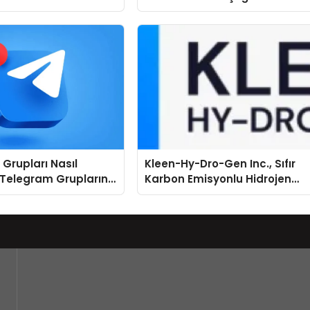
Grupları Nasıl
Kleen-Hy-Dro-Gen Inc., Sıfır
 Telegram Gruplarını
Karbon Emisyonlu Hidrojen
ere Göre Keşfedin
Isıtma Teknolojisinde ISO ve
TSSA Düzenleyici Onaylarını
Aldı