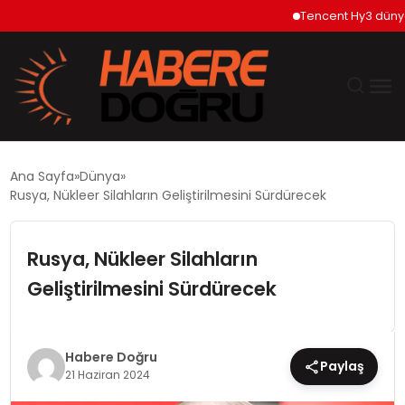
Tencent Hy3 dünya ge
GÜNDEM
Ana Sayfa
Dünya
Rusya, Nükleer Silahların Geliştirilmesini Sürdürecek
EKONOMİ
Rusya, Nükleer Silahların
SİYASET
Geliştirilmesini Sürdürecek
DÜNYA
TEKNOLOJİ
Habere Doğru
Paylaş
21 Haziran 2024
SPOR