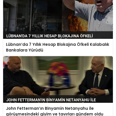
Lübnan’da 7 Yıllık Hesap Blokajına Öfkeli Kalabalık
Bankalara Yürüdü
John Fetterman’ın Binyamin Netanyahu ile
görüşmesindeki giyim ve tavırları gündem oldu