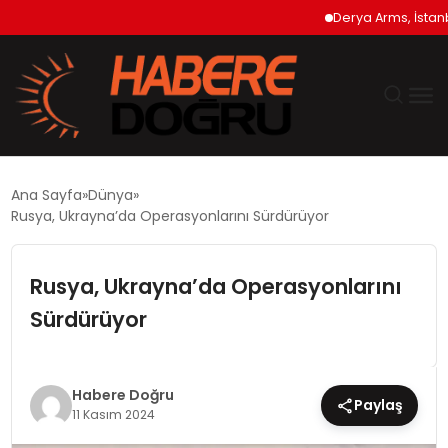
Derya Arms, İstanbul P
GÜNDEM
Ana Sayfa
Dünya
Rusya, Ukrayna’da Operasyonlarını Sürdürüyor
EKONOMİ
Rusya, Ukrayna’da Operasyonlarını
SİYASET
Sürdürüyor
DÜNYA
TEKNOLOJİ
Habere Doğru
Paylaş
11 Kasım 2024
SPOR