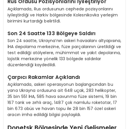
Rus Ordusu Pozisyonlarını İyileştiriyor
Açıklamada, Rus ordusunun cephede pozisyonlarını
iyileştirdiği ve Harkiv bölgesinde Kolesnikovka yerleşim
birimini kurtardığı belirtildi.
Son 24 Saatte 133 Bölgeye Saldırı
Son 24 saatte, Ukrayna’nın askeri havaalanı altyapısına,
İHA depolama merkezine, füze parçalarının üretildiği ve
test edildiği atölyelere, mühimmat ve yakıt depolarına,
lojistik merkezine yönelik 133 bölgede saldırılar
düzenlendiği kaydedildi.
Çarpıcı Rakamlar Açıklandı
Açıklamada, askeri operasyonun başlangıcından bu
yana Ukrayna ordusuna ait 648 uçak, 283 helikopter,
35 bin 551 İHA, 585 hava savunma füze sistemi, 19 bin
167 tank ve zırhlı araç, 1487 çok namlulu roketatar, 17
bin 673 obüs ve havan topu ile 28 bin 157 özel askeri
aracın imha edildiği bilgisi paylaşıldı.
Donetsk Bölgesinde Yeni Gelişmeler