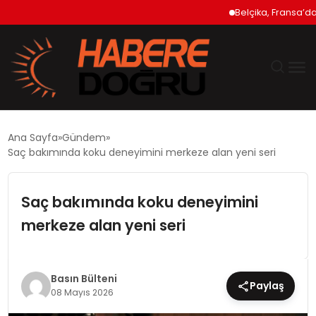
Belçika, Fransa’daki 
GÜNDEM
Ana Sayfa
Gündem
Saç bakımında koku deneyimini merkeze alan yeni seri
EKONOMİ
Saç bakımında koku deneyimini
SİYASET
merkeze alan yeni seri
DÜNYA
TEKNOLOJİ
Basın Bülteni
Paylaş
08 Mayıs 2026
SPOR