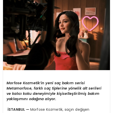
EĞİTİM
MAGAZİN
SAĞLIK
YAŞAM
Morfose Kozmetik
’
in yeni saç bakım serisi
Metamorfose, farklı saç tiplerine y
ö
nelik alt serileri
ve kalıcı koku deneyimiyle kişiselleştirilmiş bakım
yaklaşımını odağı
na al
ıyor.
İSTANBUL —
Morfose Kozmetik, saçın değişen