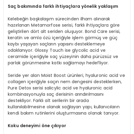
Saç bakımında farklı ihtiyaçlara y
ö
nelik yaklaşım
Kelebeğin başkalaşım sürecinden ilham alınarak
hazırlanan Metamorfose serisi, farklı ihtiyaçlara göre
geliştirilen dört alt seriden oluşuyor. Bond Care serisi,
keratin ve amla özü içeriğiyle işlem görmüş ve güç
kaybı yaşayan saçların yapısını desteklemeye
odaklanıyor. Glossy Touch ise glycolic acid ve
ceramide içeriğiyle saç yüzeyinin daha pürüzsüz ve
parlak görünmesine katkı sağlamayı hedefliyor.
Seride yer alan Moist Boost ürünleri, hyaluronic acid ve
collagen içeriğiyle saçın nem dengesini desteklerken,
Pure Detox serisi salicylic acid ve hyaluronic acid
kombinasyonuyla saç derisinin arındırılmasını
destekliyor. Farklı alt serilerin bir arada
kullanılabilmesine olanak sağlayan yapı, kullanıcıların
kendi bakım rutinlerini oluşturmasına olanak tanıyor.
Koku deneyimi
ö
ne çıkıyor