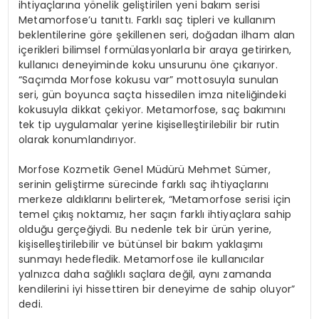
ihtiyaçlarına yönelik geliştirilen yeni bakım serisi
Metamorfose’u tanıttı. Farklı saç tipleri ve kullanım
beklentilerine göre şekillenen seri, doğadan ilham alan
içerikleri bilimsel formülasyonlarla bir araya getirirken,
kullanıcı deneyiminde koku unsurunu öne çıkarıyor.
“Saçımda Morfose kokusu var” mottosuyla sunulan
seri, gün boyunca saçta hissedilen imza niteliğindeki
kokusuyla dikkat çekiyor. Metamorfose, saç bakımını
tek tip uygulamalar yerine kişiselleştirilebilir bir rutin
olarak konumlandırıyor.
Morfose Kozmetik Genel Müdürü Mehmet Sümer,
serinin geliştirme sürecinde farklı saç ihtiyaçlarını
merkeze aldıklarını belirterek, “Metamorfose serisi için
temel çıkış noktamız, her saçın farklı ihtiyaçlara sahip
olduğu gerçeğiydi. Bu nedenle tek bir ürün yerine,
kişiselleştirilebilir ve bütünsel bir bakım yaklaşımı
sunmayı hedefledik. Metamorfose ile kullanıcılar
yalnızca daha sağlıklı saçlara değil, aynı zamanda
kendilerini iyi hissettiren bir deneyime de sahip oluyor”
dedi.