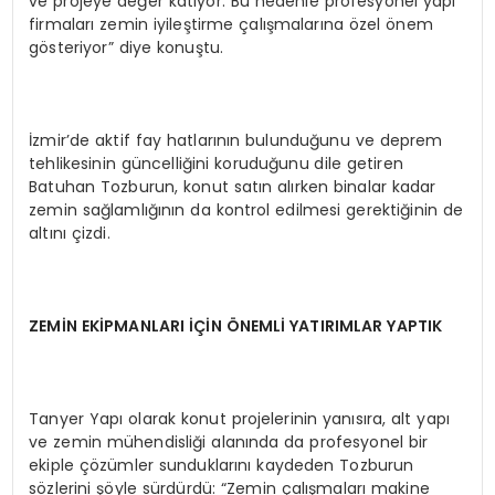
ve projeye değer katıyor. Bu nedenle profesyonel yapı
firmaları zemin iyileştirme çalışmalarına özel önem
gösteriyor” diye konuştu.
İzmir’de aktif fay hatlarının bulunduğunu ve deprem
tehlikesinin güncelliğini koruduğunu dile getiren
Batuhan Tozburun, konut satın alırken binalar kadar
zemin sağlamlığının da kontrol edilmesi gerektiğinin de
altını çizdi.
ZEMİN EKİPMANLARI İÇİN ÖNEMLİ YATIRIMLAR YAPTIK
Tanyer Yapı olarak konut projelerinin yanısıra, alt yapı
ve zemin mühendisliği alanında da profesyonel bir
ekiple çözümler sunduklarını kaydeden Tozburun
sözlerini şöyle sürdürdü: “Zemin çalışmaları makine