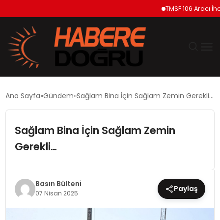
TMSF 106 Aracı İhaleyl
GÜNDEM
Ana Sayfa
Gündem
Sağlam Bina İçin Sağlam Zemin Gerekli…
EKONOMİ
Sağlam Bina İçin Sağlam Zemin
SİYASET
Gerekli…
DÜNYA
Basın Bülteni
Paylaş
TEKNOLOJİ
07 Nisan 2025
SPOR