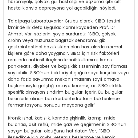
fibromiyalji, çölyak, gül hastalığı ve egzama gibi cilt
hastalıklarıyla depresyona yol açabildiğini söyledi.
Talatpaşa Laboratuvarlar Grubu olarak, SIBO testini
İzmir’de ilk defa uyguladıklarını kaydeden Prof. Dr.
Ahmet Var, sözlerini şöyle sürdürdü: “SIBO, çölyak,
crohn veya huzursuz bağırsak sendromu gibi
gastrointestinal bozuklukları olan hastalarda normal
kişilere göre daha yaygındır. SIBO için risk faktörleri
arasında antiasit ilaçların kronik kullanımı, kronik
pankreatit, diyabet ve bağışıklık sisteminin zayıflaması
sayılabilir. SIBO’nun bakteriyel çoğalmaya karşı bir veya
daha fazla savunma mekanizmasının zayıflamaya
başlamasıyla geliştiği ortaya konmuştur. SIBO sıklıkla
spesifik olmayan sindirim bulguları içerir. Bu bulgular,
besinlerle alınan bazı karbonhidratların bakterilerce
fermantasyonu sonucu meydana gelir”
Kronik ishal, kabızlık, karında şişkinlik, kramp, mide
bulantısı, asit reflü, mide gazı ve geğirmenin SIBO’nun
yaygın bulguları olduğunu hatırlatan Var, “SIBO
ilerledikçe kilo kaybı, yetersiz beslenme ve kemik