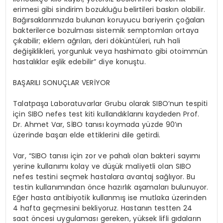
erimesi gibi sindirim bozukluğu belirtileri baskın olabilir.
Bağırsaklarımızda bulunan koruyucu bariyerin çoğalan
bakterilerce bozulması sistemik semptomları ortaya
çıkabilir; eklem ağrıları, deri döküntüleri, ruh hali
değişiklikleri, yorgunluk veya hashimato gibi otoimmün
hastalıklar eşlik edebilir” diye konuştu.
BAŞARILI SONUÇLAR VERİYOR
Talatpaşa Laboratuvarlar Grubu olarak SIBO’nun tespiti
için SIBO nefes test kiti kullandıklarını kaydeden Prof.
Dr. Ahmet Var, SİBO tanısı koymada yüzde 90’ın
üzerinde başarı elde ettiklerini dile getirdi.
Var, “SIBO tanısı için zor ve pahalı olan bakteri sayımı
yerine kullanımı kolay ve düşük maliyetli olan SIBO
nefes testini seçmek hastalara avantaj sağlıyor. Bu
testin kullanımından önce hazırlık aşamaları bulunuyor.
Eğer hasta antibiyotik kullanmış ise mutlaka üzerinden
4 hafta geçmesini bekliyoruz. Hastanın testten 24
saat öncesi uygulaması gereken, yüksek lifli gıdaların