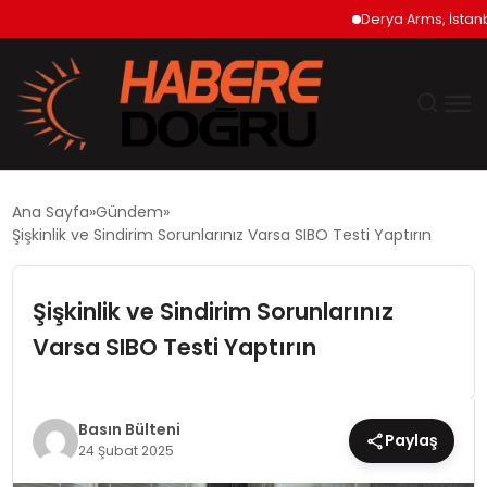
Derya Arms, İstanbul P
GÜNDEM
Ana Sayfa
Gündem
Şişkinlik ve Sindirim Sorunlarınız Varsa SIBO Testi Yaptırın
EKONOMİ
Şişkinlik ve Sindirim Sorunlarınız
SİYASET
Varsa SIBO Testi Yaptırın
DÜNYA
TEKNOLOJİ
Basın Bülteni
Paylaş
24 Şubat 2025
SPOR