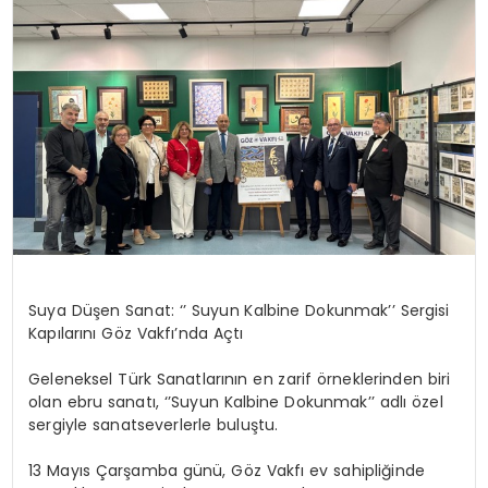
EĞİTİM
MAGAZİN
SAĞLIK
YAŞAM
Suya Düşen Sanat: ‘’ Suyun Kalbine Dokunmak’’ Sergisi
Kapılarını Göz Vakfı’nda Açtı
Geleneksel Türk Sanatlarının en zarif örneklerinden biri
olan ebru sanatı, ‘’Suyun Kalbine Dokunmak’’ adlı özel
sergiyle sanatseverlerle buluştu.
13 Mayıs Çarşamba günü, Göz Vakfı ev sahipliğinde