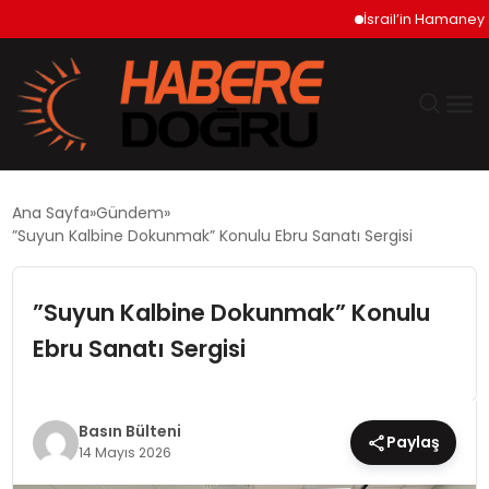
İsrail’in Hamaney İddi
GÜNDEM
Ana Sayfa
Gündem
”Suyun Kalbine Dokunmak” Konulu Ebru Sanatı Sergisi
EKONOMİ
”Suyun Kalbine Dokunmak” Konulu
SİYASET
Ebru Sanatı Sergisi
DÜNYA
TEKNOLOJİ
Basın Bülteni
Paylaş
14 Mayıs 2026
SPOR