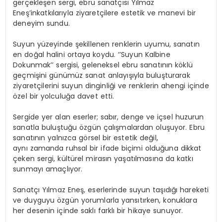
gerçekleşen sergi, ebru sanatçısı Yılmaz
Eneş’in
katkılarıyla ziyaretçilere estetik ve manevi bir
deneyim sundu.
Suyun yüzeyinde şekillenen renklerin uyumu, sanatın
en doğal halini ortaya koydu. ‘’Suyun Kalbine
Dokunmak’’ sergisi, geleneksel ebru sanatının köklü
geçmişini günümüz sanat anlayışıyla buluşturarak
ziyaretçilerini suyun dinginliği ve renklerin ahengi içinde
özel bir yolculuğa davet etti.
Sergide yer alan eserler; sabır, denge ve içsel huzurun
sanatla buluştuğu özgün çalışmalardan oluşuyor. Ebru
sanatının yalnızca görsel bir estetik değil,
aynı zamanda ruhsal bir ifade biçimi olduğuna dikkat
çeken sergi, kültürel mirasın yaşatılmasına da katkı
sunmayı amaçlıyor.
Sanatçı Yılmaz
Eneş
, eserlerinde suyun taşıdığı hareketi
ve duyguyu özgün yorumlarla yansıtırken, konuklara
her desenin içinde saklı farklı bir
hikaye
sunuyor.