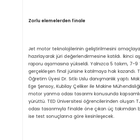
Zorlu elemelerden f
inale
Jet motor teknolojilerinin geliştirilmesini amaç
hazırlayarak jüri değerlendirmesine katıldı. İkinc
raporu aşamasına yükseldi. Yalnızca 5 takım, 7-9 
gerçekleşen final jürisine katılmaya hak kazandı
Öğretim Üyesi Dr. Sıtkı Uslu danışmanlık yaptı. Mak
Ege Şensoy, Kubilay Çeliker ile Makine Mühendisliğ
motor yanma odası tasarımı konusunda kapsamlı bi
yürüttü. TED Üniversitesi öğrencilerinden oluşan T
odası tasarımıyla finalde öne çıkan üç takımdan bi
ise test sonuçlarına göre kesinleşecek.