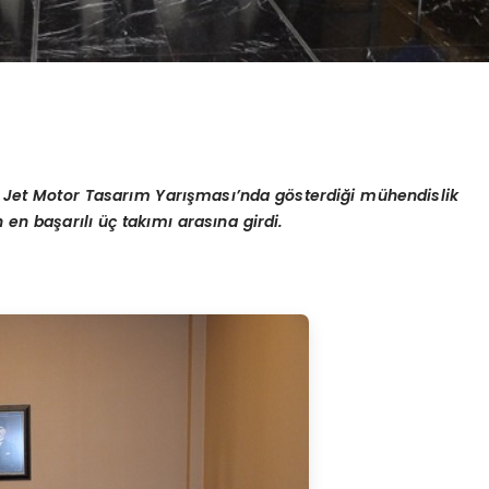
 Jet Motor Tasarım Yarış
mas
ı’nda g
ö
sterdiği mühendislik
n en başarılı üç takımı arasına girdi.