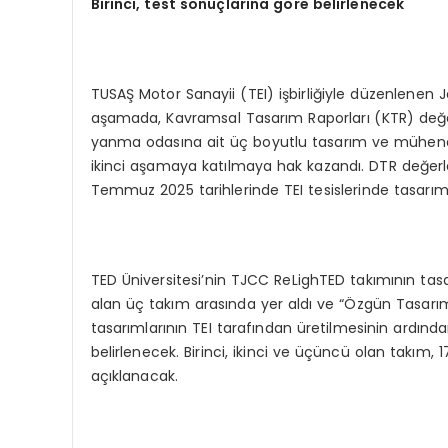
Birinci, test sonuçlarına g
ö
re belirlenecek
TUSAŞ Motor Sanayii (TEI) işbirliğiyle düzenlenen
aşamada, Kavramsal Tasarım Raporları (KTR) değer
yanma odasına ait üç boyutlu tasarım ve mühendi
ikinci aşamaya katılmaya hak kazandı. DTR değerl
Temmuz 2025 tarihlerinde TEI tesislerinde tasarıml
TED Üniversitesi’nin TJCC ReLighTED takımının t
alan üç takım arasında yer aldı ve “Özgün Tasarım”
tasarımlarının TEI tarafından üretilmesinin ardınd
belirlenecek. Birinci, ikinci ve üçüncü olan takım,
açıklanacak.