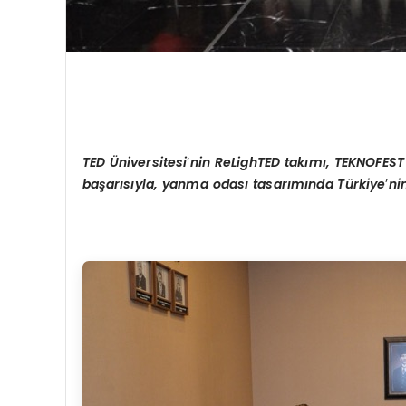
TED
Ü
niversitesi
’
nin ReLighTED takımı, TEKNOFEST
başarısıyla, yanma odası tasarımında Türkiye
’
ni