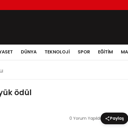
YASET
DÜNYA
TEKNOLOJİ
SPOR
EĞİTİM
MA
ül
yük ödül
0 Yorum Yapıldı
Paylaş