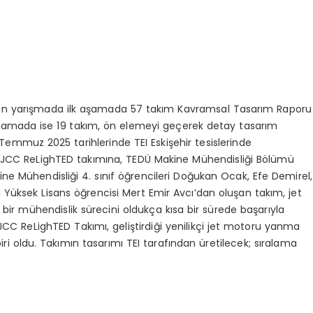
layan yarışmada ilk aşamada 57 takım Kavramsal Tasarım Raporu
i aşamada ise 19 takım, ön elemeyi geçerek detay tasarım
Temmuz 2025 tarihlerinde TEI Eskişehir tesislerinde
. TJCC ReLighTED takımına, TEDÜ Makine Mühendisliği Bölümü
ine Mühendisliği 4. sınıf öğrencileri Doğukan Ocak, Efe Demirel,
i Yüksek Lisans öğrencisi Mert Emir Avcı’dan oluşan takım, jet
r mühendislik sürecini oldukça kısa bir sürede başarıyla
JCC ReLighTED Takımı, geliştirdiği yenilikçi jet motoru yanma
ri oldu. Takımın tasarımı TEI tarafından üretilecek; sıralama