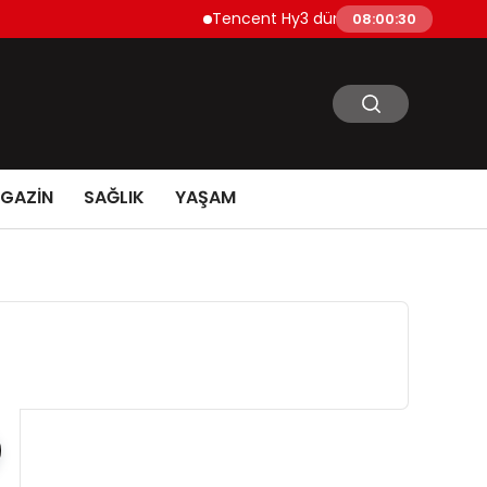
Tencent Hy3 dünya genelinde kullanıma sun
08:00:31
GAZİN
SAĞLIK
YAŞAM