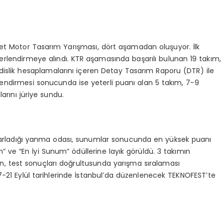
 Jet Motor Tasarım Yarışması, dört aşamadan oluşuyor. İlk
lendirmeye alındı. KTR aşamasında başarılı bulunan 19 takım,
slik hesaplamalarını içeren Detay Tasarım Raporu (DTR) ile
endirmesi sonucunda ise yeterli puanı alan 5 takım, 7-9
arını jüriye sundu.
asarladığı yanma odası, sunumlar sonucunda en yüksek puanı
 ve “En İyi Sunum” ödüllerine layık görüldü. 3 takımın
an, test sonuçları doğrultusunda yarışma sıralaması
 17-21 Eylül tarihlerinde İstanbul’da düzenlenecek TEKNOFEST’te