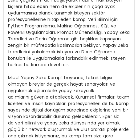
Zeka çağına sıfırdan başlayarak hazır olmak isteyen
kişilere hitap eden hem de ekiplerinin çağa ayak
uydurmasına olanak tanımak isteyen sektör
profesyonellerine hitap eden kamp; Veri Bilimi için
Python Programlama, Makine Öğrenmesi, SQL ve
PowerBI Uygulamaları, Prompt Mühendisliği, Yapay Zeka
Trendleri ve Derin Öğrenme gibi başlıkları kapsayan
zengin bir müfredatla katılımcıları bekliyor. Yapay Zeka
trendlerini yakalamak isteyen ve Derin Öğrenme
konuları ile uygulamalarla farkındalık edinmek isteyen
herkes bu kampa davetlidir.
Miuul Yapay Zeka Kamp’ı boyunca, teknik bilgisi
olmayan bireyler de gerçek hayat senaryoları ve
uygulamalı eğitimlerle yapay zekaya ilk
adımlarını güvenle atabilecek. Kurumsal firmalar, takım
liderleri ve insan kaynakları profesyonelleri de bu kamp
sayesinde dijital d
ö
nüşüm sürecinde ekiplerine yeni bir
vizyon kazandırabilir duruma geleceklerdir. Eğer siz
de veri bilimi ve yapay zeka dünyasında yer almak,
güçlü bir network oluşturmak ve uluslararası projelerde
öne çıkmak istiyorsanız, bu kamp tam size göre!