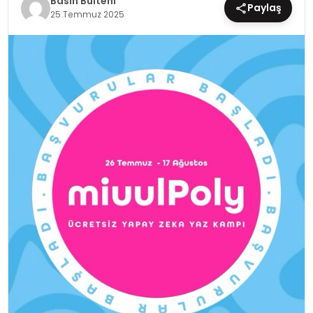
Basın Bülteni
Paylaş
25 Temmuz 2025
EĞİTİM
MAGAZİN
SAĞLIK
YAŞAM