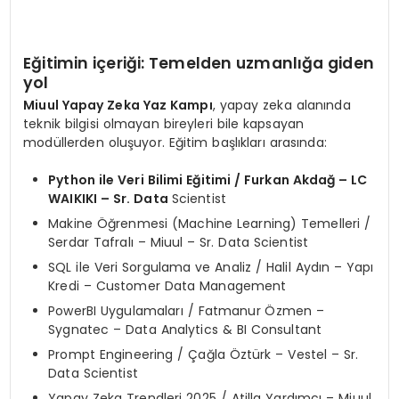
Eğitimin içeriği: Temelden uzmanlığa g
iden
yol
Miuul Yapay Zeka Yaz Kampı
, yapay zeka alanında
teknik bilgisi olmayan bireyleri bile kapsayan
modüllerden oluşuyor. Eğitim başlıkları arasında:
Python ile Veri Bilimi Eğitimi / Furkan Akdağ
– LC
WAIKIKI – Sr. Data
Scientist
Makine Öğrenmesi (Machine Learning) Temelleri /
Serdar Tafralı – Miuul – Sr. Data Scientist
SQL ile Veri Sorgulama ve Analiz / Halil Aydın – Yapı
Kredi – Customer Data Management
PowerBI Uygulamaları / Fatmanur Özmen –
Sygnatec – Data Analytics & BI Consultant
Prompt Engineering / Çağla Öztürk – Vestel – Sr.
Data Scientist
Yapay Zeka Trendleri 2025 / Atilla Yardımcı – Miuul