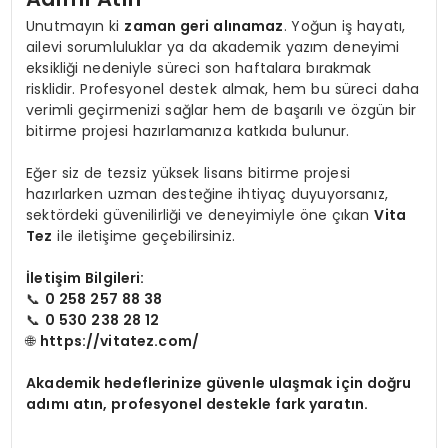
Unutmayın ki
zaman geri alınamaz
. Yoğun iş hayatı,
ailevi sorumluluklar ya da akademik yazım deneyimi
eksikliği nedeniyle süreci son haftalara bırakmak
risklidir. Profesyonel destek almak, hem bu süreci daha
verimli geçirmenizi sağlar hem de başarılı ve özgün bir
bitirme projesi hazırlamanıza katkıda bulunur.
Eğer siz de tezsiz yüksek lisans bitirme projesi
hazırlarken uzman desteğine ihtiyaç duyuyorsanız,
sektördeki güvenilirliği ve deneyimiyle öne çıkan
Vita
Tez
ile iletişime geçebilirsiniz.
İletişim Bilgileri:
📞
0 258 257 88 38
📞
0 530 238 28 12
🌐
https://vitatez.com/
Akademik hedeflerinize güvenle ulaşmak için doğru
adımı atın, profesyonel destekle fark yaratın.