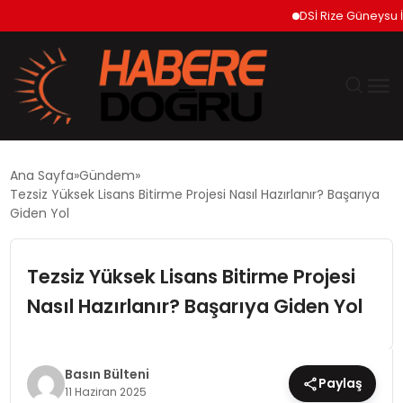
DSİ Rize Güneysu İçme 
GÜNDEM
Ana Sayfa
Gündem
Tezsiz Yüksek Lisans Bitirme Projesi Nasıl Hazırlanır? Başarıya
EKONOMİ
Giden Yol
SİYASET
Tezsiz Yüksek Lisans Bitirme Projesi
Nasıl Hazırlanır? Başarıya Giden Yol
DÜNYA
TEKNOLOJİ
Basın Bülteni
Paylaş
11 Haziran 2025
SPOR