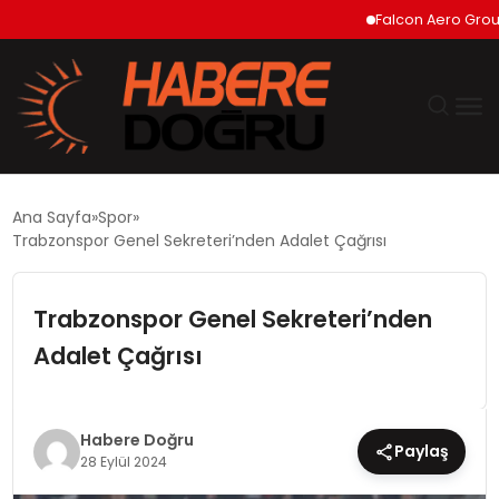
Falcon Aero Group, Ha
GÜNDEM
Ana Sayfa
Spor
Trabzonspor Genel Sekreteri’nden Adalet Çağrısı
EKONOMİ
Trabzonspor Genel Sekreteri’nden
SİYASET
Adalet Çağrısı
DÜNYA
TEKNOLOJİ
Habere Doğru
Paylaş
28 Eylül 2024
SPOR