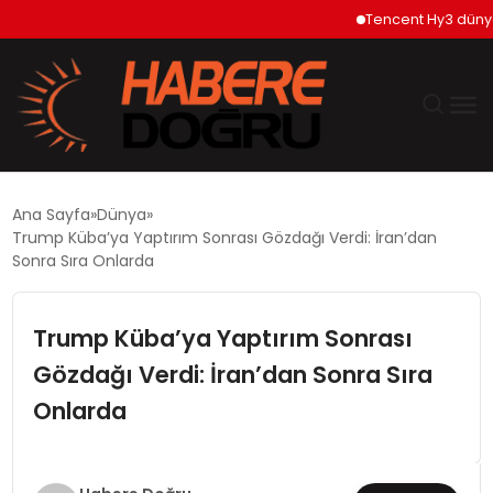
Tencent Hy3 dünya ge
GÜNDEM
Ana Sayfa
Dünya
Trump Küba’ya Yaptırım Sonrası Gözdağı Verdi: İran’dan
EKONOMİ
Sonra Sıra Onlarda
SİYASET
Trump Küba’ya Yaptırım Sonrası
Gözdağı Verdi: İran’dan Sonra Sıra
DÜNYA
Onlarda
TEKNOLOJİ
SPOR