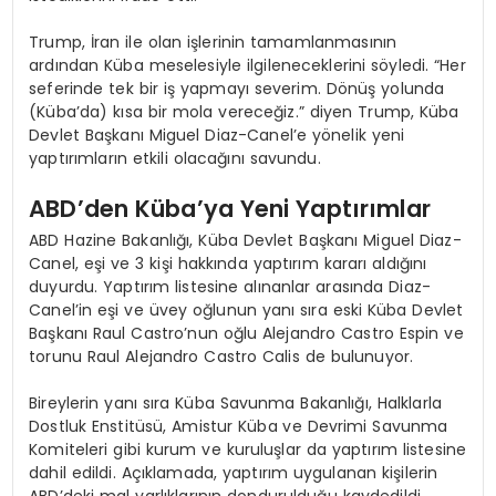
Trump, İran ile olan işlerinin tamamlanmasının
ardından Küba meselesiyle ilgileneceklerini söyledi. “Her
seferinde tek bir iş yapmayı severim. Dönüş yolunda
(Küba’da) kısa bir mola vereceğiz.” diyen Trump, Küba
Devlet Başkanı Miguel Diaz-Canel’e yönelik yeni
yaptırımların etkili olacağını savundu.
ABD’den Küba’ya Yeni Yaptırımlar
ABD Hazine Bakanlığı, Küba Devlet Başkanı Miguel Diaz-
Canel, eşi ve 3 kişi hakkında yaptırım kararı aldığını
duyurdu. Yaptırım listesine alınanlar arasında Diaz-
Canel’in eşi ve üvey oğlunun yanı sıra eski Küba Devlet
Başkanı Raul Castro’nun oğlu Alejandro Castro Espin ve
torunu Raul Alejandro Castro Calis de bulunuyor.
Bireylerin yanı sıra Küba Savunma Bakanlığı, Halklarla
Dostluk Enstitüsü, Amistur Küba ve Devrimi Savunma
Komiteleri gibi kurum ve kuruluşlar da yaptırım listesine
dahil edildi. Açıklamada, yaptırım uygulanan kişilerin
ABD’deki mal varlıklarının dondurulduğu kaydedildi.