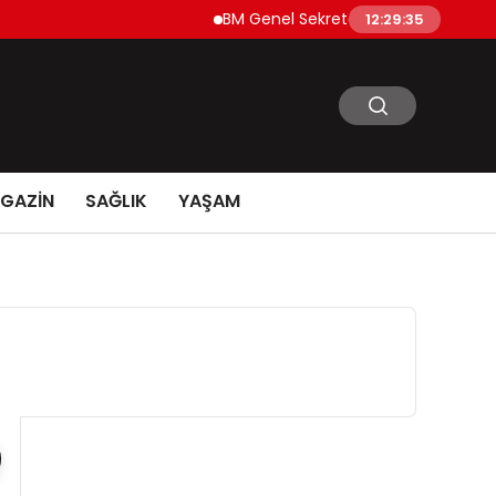
BM Genel Sekreteri Guterres’ten Çift Çağ
12:29:35
GAZİN
SAĞLIK
YAŞAM