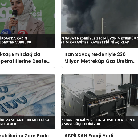
ktaş Emirdağ’da
İran Savaş Nedeniyle 230
peratiflerine Destek
Milyon Metreküp Gaz Üretim
Kapasitesi Kaybettiğini
Açıkladı
klilerine Zam Farkı
ASPİLSAN Enerji Yerli