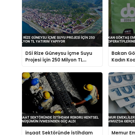
DSİ Rize Güneysu İçme Suyu
Bakan Gö
Projesi İçin 250 Milyon TL
Kadın Koo
Yatırım Yapıyor
Vurgusu
İnşaat Sektöründe İstihdam
Memur Eme