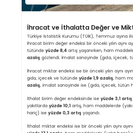
İhracat ve İthalatta Değer ve Mik
Türkiye İstatistik Kurumu (TÜİK), Temmuz ayına iliş
ihracat birim değer endeksi bir önceki yılın aynı 
tütünde
yüzde 8,4
artış yaşanırken, ham maddele
azalış
gözlendi. İmalat sanayinde (gıda, içecek, t
İhracat miktar endeksi ise bir önceki yılın aynı ay
gıda, içecek ve tütünde
yüzde 1,9 azalış
, ham ma
azalış
, imalat sanayinde ise (gıda, içecek, tütün 
İthalat birim değer endeksinde ise
yüzde 3,1 artış
yakıtlarda
yüzde 10,1
artış, ham maddelerde (yakı
hariç) ise
yüzde 0,3 artış
yaşandı.
İthalat miktar endeksi ise bir önceki yılın aynı ayı