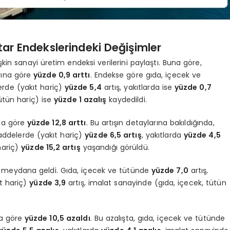
tar Endekslerindeki Değişimler
kin sanayi üretim endeksi verilerini paylaştı. Buna göre,
ayına göre
yüzde 0,9 arttı
. Endekse göre gıda, içecek ve
rde (yakıt hariç)
yüzde 5,4
artış, yakıtlarda ise
yüzde 0,7
ütün hariç) ise
yüzde 1 azalış
kaydedildi.
ına göre
yüzde 12,8 arttı
. Bu artışın detaylarına bakıldığında,
ddelerde (yakıt hariç)
yüzde 6,5 artış
, yakıtlarda
yüzde 4,5
hariç)
yüzde 15,2 artış
yaşandığı görüldü.
meydana geldi. Gıda, içecek ve tütünde
yüzde 7,0
artış,
t hariç)
yüzde 3,9
artış, imalat sanayinde (gıda, içecek, tütün
na göre
yüzde 10,5 azaldı
. Bu azalışta, gıda, içecek ve tütünde