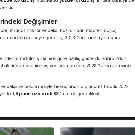
yüzde 5,5 azalış
, yakıtlarda
yüzde 4,1 azalış
, imalat sanayinde
lendi.
erindeki Değişimler
göre, ihracat miktar endeksi Haziran’dan itibaren düşüş
nden arındırılmış seriye göre ise, 2023 Temmuz ayına göre
inden arındırılmış serilere göre azalış gösterdi. Haziran’dan
tkilerinden arındırılmış verilere göre ise, 2023 Temmuz ayına
r endeksine bölünmesiyle hesaplanan dış ticaret haddi, 2023
ayında
1,9 puan azalarak 88,1
olarak gerçekleşti.