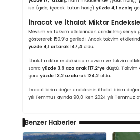
yüzde 17,1 azalış
, ham maddelerde (yakıt hariç)
ise (gıda, içecek, tütün hariç)
yüzde 4,1 azalış
göz
İhracat ve İthalat Miktar Endeksl
Mevsim ve takvim etkilerinden arındırılmış seriye 
göstererek 150,9’a geriledi. Ancak takvim etkileri
yüzde 4,1 artarak 147,4
oldu.
İthalat miktar endeksi ise mevsim ve takvim etkiler
sonra
yüzde 3,9 azalarak 117,2’ye
düştü. Takvim e
göre
yüzde 13,2 azalarak 124,2
oldu.
İhracat birim değer endeksinin ithalat birim değe
yılı Temmuz ayında 90,0 iken 2024 yılı Temmuz 
Benzer Haberler