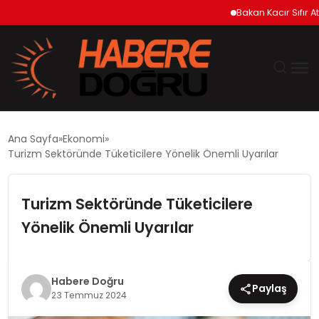
Bakan Kacır Sıfır Atık 
GÜNDEM
Ana Sayfa
Ekonomi
Turizm Sektöründe Tüketicilere Yönelik Önemli Uyarılar
EKONOMİ
Turizm Sektöründe Tüketicilere
SİYASET
Yönelik Önemli Uyarılar
DÜNYA
TEKNOLOJİ
Habere Doğru
Paylaş
23 Temmuz 2024
SPOR