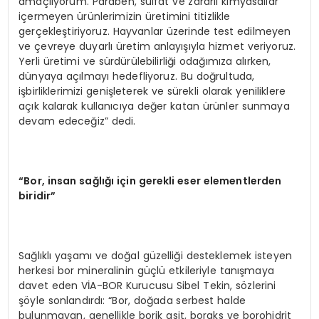
amaçlıyorum. Paraben, sülfat ve zararlı kimyasallar
içermeyen ürünlerimizin üretimini titizlikle
gerçekleştiriyoruz. Hayvanlar üzerinde test edilmeyen
ve çevreye duyarlı üretim anlayışıyla hizmet veriyoruz.
Yerli üretimi ve sürdürülebilirliği odağımıza alırken,
dünyaya açılmayı hedefliyoruz. Bu doğrultuda,
işbirliklerimizi genişleterek ve sürekli olarak yeniliklere
açık kalarak kullanıcıya değer katan ürünler sunmaya
devam edeceğiz” dedi.
“Bor, insan sağlığı için gerekli eser elementlerden
biridir”
Sağlıklı yaşamı ve doğal güzelliği desteklemek isteyen
herkesi bor mineralinin güçlü etkileriyle tanışmaya
davet eden VİA-BOR Kurucusu Sibel Tekin, sözlerini
şöyle sonlandırdı: “Bor, doğada serbest halde
bulunmayan, genellikle borik asit, boraks ve borohidrit