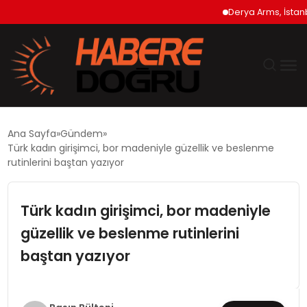
Derya Arms, İstanbul P
GÜNDEM
Ana Sayfa
Gündem
Türk kadın girişimci, bor madeniyle güzellik ve beslenme
EKONOMİ
rutinlerini baştan yazıyor
SİYASET
Türk kadın girişimci, bor madeniyle
güzellik ve beslenme rutinlerini
DÜNYA
baştan yazıyor
TEKNOLOJİ
SPOR