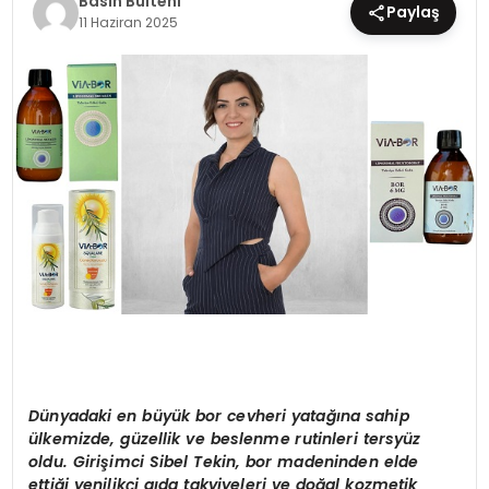
Basın Bülteni
Paylaş
11 Haziran 2025
EĞİTİM
MAGAZİN
SAĞLIK
YAŞAM
Dünyadaki en büyük bor cevheri yatağına sahip
ülkemizde, güzellik ve beslenme rutinleri tersyüz
oldu. Girişimci Sibel Tekin, bor madeninden elde
ettiği yenilikçi gıda takviyeleri ve doğal kozmetik