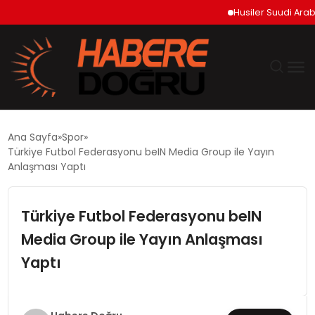
Husiler Suudi Arabista
GÜNDEM
Ana Sayfa
Spor
Türkiye Futbol Federasyonu beIN Media Group ile Yayın
EKONOMİ
Anlaşması Yaptı
SİYASET
Türkiye Futbol Federasyonu beIN
Media Group ile Yayın Anlaşması
DÜNYA
Yaptı
TEKNOLOJİ
SPOR