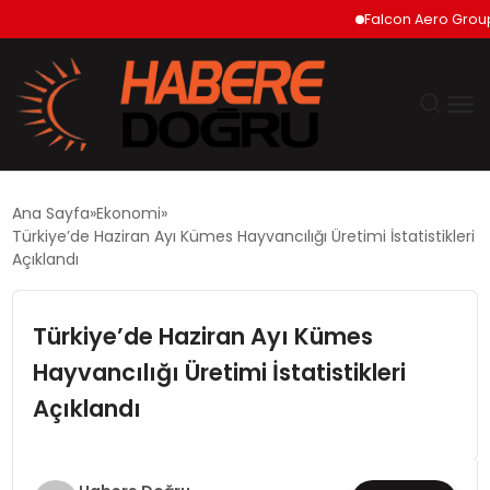
Falcon Aero Group, Ha
GÜNDEM
Ana Sayfa
Ekonomi
Türkiye’de Haziran Ayı Kümes Hayvancılığı Üretimi İstatistikleri
EKONOMİ
Açıklandı
SİYASET
Türkiye’de Haziran Ayı Kümes
Hayvancılığı Üretimi İstatistikleri
DÜNYA
Açıklandı
TEKNOLOJİ
SPOR